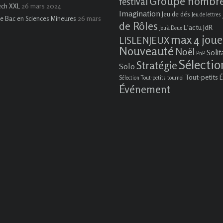
Groupe nombr
festival
26 mars 2024
ech XXL
Imagination
Jeu de dés
Jeu de lettres
26 mars
e Bac en Sciences Mineures
de Rôles
L'actu JdR
Jeu à Deux
max 4 joue
LISLENJEUX
Nouveauté
Noël
Solit
PnP
Sélectio
Stratégie
Solo
Tout-petits
É
Sélection Tout-petits
tournoi
Événement