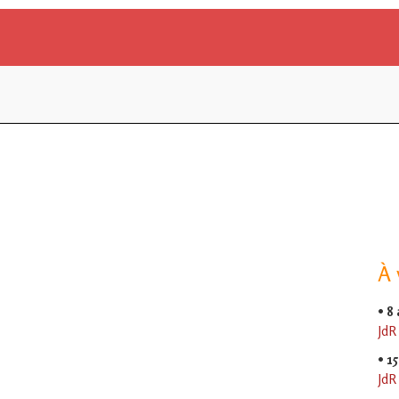
À 
•
8
JdR
•
15
JdR