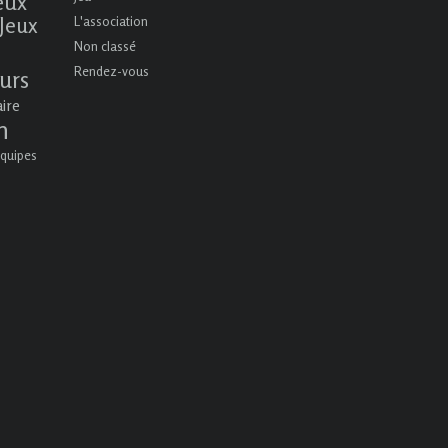
eux
Jeux
L'association
Non classé
Rendez-vous
urs
aire
n
quipes