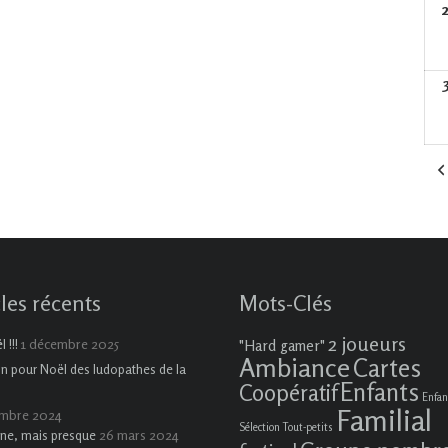
cles récents
Mots-Clés
2 joueurs
1 décembre 2025
 !!!
"Hard gamer"
Ambiance
Cartes
on pour Noël des ludopathes de la
Enfants
Coopératif
Enfan
Familial
embre 2024
Sélection Tout-petits
26 mars 2024
ne, mais presque