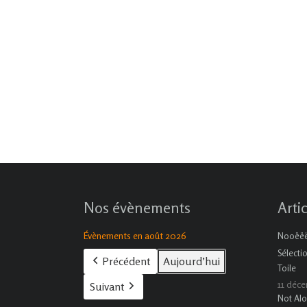
Nos évènements
Arti
Évènements en août 2026
Nooëëël
Sélecti
Précédent
Aujourd’hui
Toile
11 déc
Suivant
Not Alo