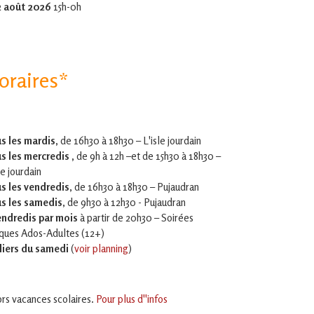
2 août 2026
15h-0h
oraires*
s les mardis,
de 16h30 à 18h30 – L'isle jourdain
s les mercredis ,
de 9h à 12h –et
de 15h30 à 18h30 –
le jourdain
s les vendredis
, de 16h30 à 18h30 – Pujaudran
s les samedis
, de 9h30 à 12h30 - Pujaudran
endredis par mois
à partir de 20h30 – Soirées
iques Ados-Adultes (12+)
liers du samedi
(
voir planning
)
rs vacances scolaires.
Pour plus d''infos