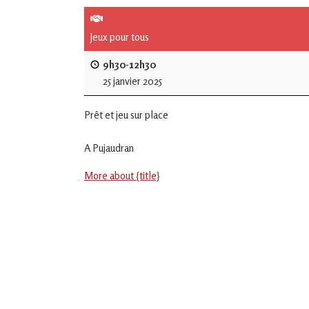
de
L'Isle
Jeux pour tous
Jourdain
9h30-12h30
25 janvier 2025
Jouons
ensemble
Prêt et jeu sur place
en
Gascogne
toulousaine
A Pujaudran
!
More about {title}