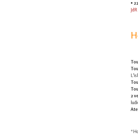
•
2
JdR
H
Tou
Tou
L'is
Tou
Tou
2 v
lud
Ate
*Ho