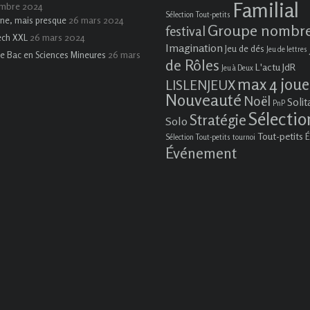
Familial
embre 2024
Sélection Tout-petits
26 mars 2024
ne, mais presque
Groupe nombr
festival
26 mars 2024
ech XXL
Imagination
Jeu de dés
Jeu de lettres
26 mars
e Bac en Sciences Mineures
de Rôles
L'actu JdR
Jeu à Deux
max 4 joue
LISLENJEUX
Nouveauté
Noël
Solit
PnP
Sélectio
Stratégie
Solo
Tout-petits
É
Sélection Tout-petits
tournoi
Événement