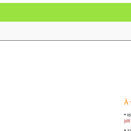
À 
•
15
JdR
•
2