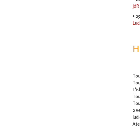
JdR
•
2
Lud
H
Tou
Tou
L'is
Tou
Tou
2 v
lud
Ate