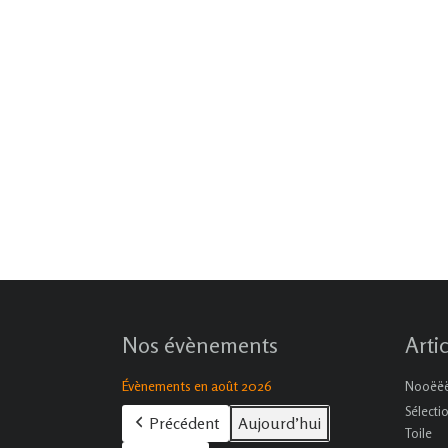
Nos évènements
Arti
Évènements en août 2026
Nooëëël
Sélecti
Précédent
Aujourd’hui
Toile