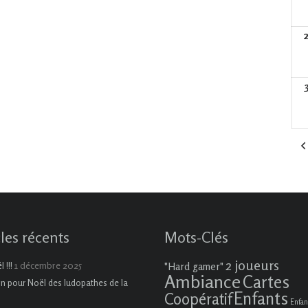
cles récents
Mots-Clés
2 joueurs
1 décembre 2025
 !!!
"Hard gamer"
Ambiance
Cartes
on pour Noël des ludopathes de la
Enfants
Coopératif
Enfan