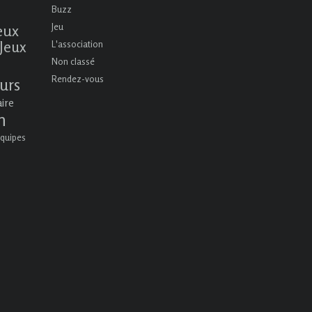
Buzz
eux
Jeu
Jeux
L'association
Non classé
Rendez-vous
urs
aire
n
quipes