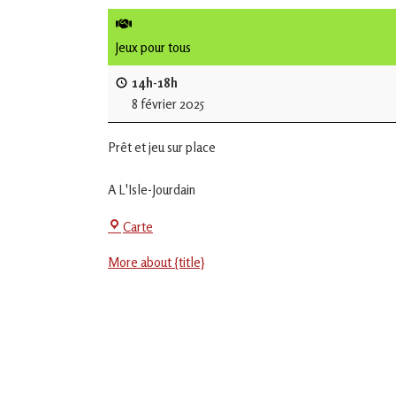
de
L'Isle
Jeux pour tous
Jourdain
14h-18h
8 février 2025
Jouons
ensemble
Prêt et jeu sur place
en
Gascogne
toulousaine
A L'Isle-Jourdain
!
Centre
Carte
Social
More about {title}
-
EVS
Jean
Jaurès