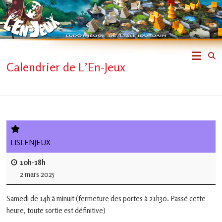
Skip
to
content
L'En-
Calendrier de L’En-Jeux
Jeux
–
ludothèque
de
LISLENJEUX
L'Isle
10h-18h
2 mars 2025
Jourdain
Samedi de 14h à minuit (fermeture des portes à 21h30. Passé cette
Jouons
heure, toute sortie est définitive)
ensemble