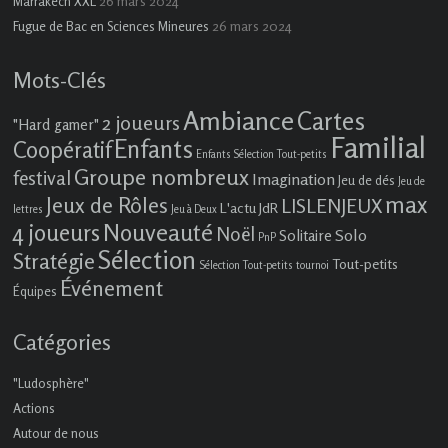
26 mars 2024
Marrakech XXL
26 mars 2024
Fugue de Bac en Sciences Mineures
Mots-Clés
Ambiance
Cartes
2 joueurs
"Hard gamer"
Familial
Enfants
Coopératif
Enfants Sélection Tout-petits
Groupe nombreux
festival
Imagination
Jeu de dés
Jeu de
max
Jeux de Rôles
LISLENJEUX
L'actu JdR
lettres
Jeu à Deux
4 joueurs
Nouveauté
Noël
Solo
Solitaire
PnP
Sélection
Stratégie
Tout-petits
Sélection Tout-petits
tournoi
Événement
Équipes
Catégories
"Ludosphère"
Actions
Autour de nous