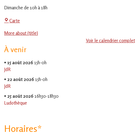
en
Dimanche de 10h à 18h
Gascogne
toulousaine
!
Salle
Carte
Polyvalente
More about {title}
Voir le calendrier complet
À venir
•
15 août 2026
15h-0h
JdR
•
22 août 2026
15h-0h
JdR
•
25 août 2026
16h30-18h30
Ludothèque
Horaires*