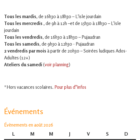
Tous les mardis,
de 16h30 à 18h30 – L'isle jourdain
Tous les mercredis ,
de 9h à 12h –et
de 15h30 à 18h30 – L'isle
jourdain
Tous les vendredis
, de 16h30 à 18h30 – Pujaudran
Tous les samedis
, de 9h30 à 12h30 - Pujaudran
2 vendredis par mois
à partir de 20h30 – Soirées ludiques Ados-
Adultes (12+)
Ateliers du samedi
(
voir planning
)
*Hors vacances scolaires.
Pour plus d''infos
Événements
Évènements en août 2026
L
lundi
M
mardi
M
mercredi
J
jeudi
V
vendredi
S
samedi
D
dima