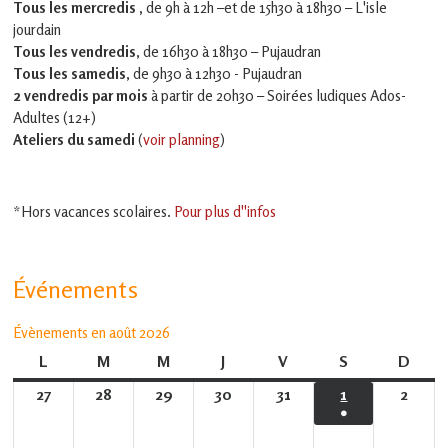
Tous les mercredis ,
de 9h à 12h –et
de 15h30 à 18h30 – L'isle
jourdain
Tous les vendredis
, de 16h30 à 18h30 – Pujaudran
Tous les samedis
, de 9h30 à 12h30 - Pujaudran
2 vendredis par mois
à partir de 20h30 – Soirées ludiques Ados-
Adultes (12+)
Ateliers du samedi
(
voir planning
)
*Hors vacances scolaires.
Pour plus d''infos
Événements
Évènements en août 2026
L
lundi
M
mardi
M
mercredi
J
jeudi
V
vendredi
S
samedi
D
dima
27
27
28
28
29
29
30
30
31
31
1
1
2
2
●
juillet
juillet
juillet
juillet
juillet
août
août
(1
2026
2026
2026
2026
2026
2026
2026