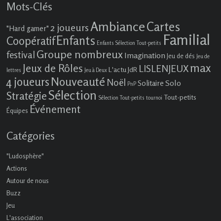
Mots-Clés
Ambiance
Cartes
2 joueurs
"Hard gamer"
Familial
Enfants
Coopératif
Enfants Sélection Tout-petits
Groupe nombreux
festival
Imagination
Jeu de dés
Jeu de
max
Jeux de Rôles
LISLENJEUX
L'actu JdR
lettres
Jeu à Deux
4 joueurs
Nouveauté
Noël
Solo
Solitaire
PnP
Sélection
Stratégie
Tout-petits
Sélection Tout-petits
tournoi
Événement
Équipes
Catégories
"Ludosphère"
Actions
Autour de nous
Buzz
Jeu
L'association