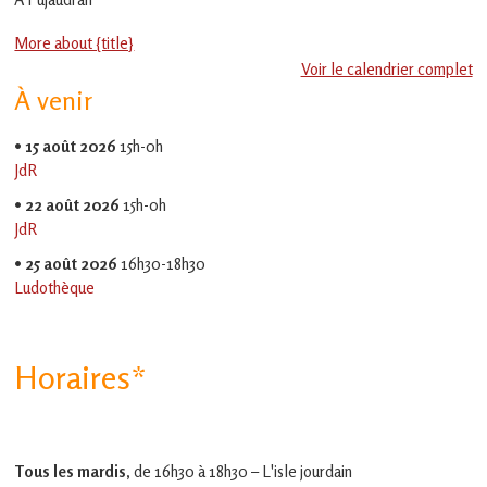
en
Gascogne
More about {title}
toulousaine
!
Voir le calendrier complet
À venir
•
15 août 2026
15h-0h
JdR
•
22 août 2026
15h-0h
JdR
•
25 août 2026
16h30-18h30
Ludothèque
Horaires*
Tous les mardis,
de 16h30 à 18h30 – L'isle jourdain