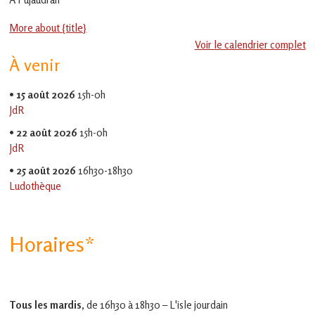
en
Gascogne
More about {title}
toulousaine
!
Voir le calendrier complet
À venir
•
15 août 2026
15h-0h
JdR
•
22 août 2026
15h-0h
JdR
•
25 août 2026
16h30-18h30
Ludothèque
Horaires*
Tous les mardis,
de 16h30 à 18h30 – L'isle jourdain