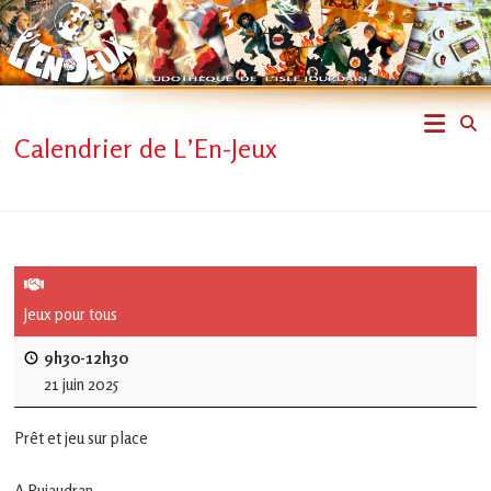
Skip
to
content
L'En-
Calendrier de L’En-Jeux
Jeux
–
ludothèque
de
Jeux pour tous
L'Isle
9h30-12h30
21 juin 2025
Jourdain
Prêt et jeu sur place
Jouons
ensemble
A Pujaudran