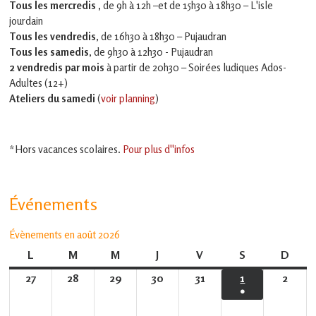
Tous les mercredis ,
de 9h à 12h –et
de 15h30 à 18h30 – L'isle
jourdain
Tous les vendredis
, de 16h30 à 18h30 – Pujaudran
Tous les samedis
, de 9h30 à 12h30 - Pujaudran
2 vendredis par mois
à partir de 20h30 – Soirées ludiques Ados-
Adultes (12+)
Ateliers du samedi
(
voir planning
)
*Hors vacances scolaires.
Pour plus d''infos
Événements
Évènements en août 2026
L
lundi
M
mardi
M
mercredi
J
jeudi
V
vendredi
S
samedi
D
dima
27
27
28
28
29
29
30
30
31
31
1
1
2
2
●
juillet
juillet
juillet
juillet
juillet
août
août
(1
2026
2026
2026
2026
2026
2026
2026