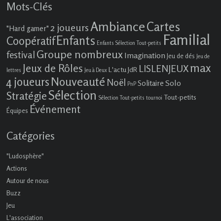
Mots-Clés
Ambiance
Cartes
2 joueurs
"Hard gamer"
Familial
Enfants
Coopératif
Enfants Sélection Tout-petits
Groupe nombreux
festival
Imagination
Jeu de dés
Jeu de
max
Jeux de Rôles
LISLENJEUX
L'actu JdR
lettres
Jeu à Deux
4 joueurs
Nouveauté
Noël
Solo
Solitaire
PnP
Sélection
Stratégie
Tout-petits
Sélection Tout-petits
tournoi
Événement
Équipes
Catégories
"Ludosphère"
Actions
Autour de nous
Buzz
Jeu
L'association