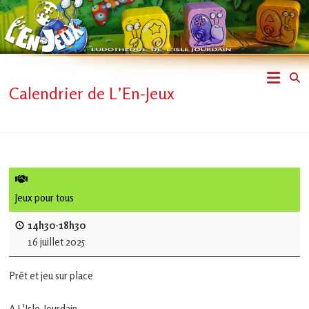
Skip
to
content
L'En-
Calendrier de L’En-Jeux
Jeux
–
ludothèque
de
Jeux pour tous
L'Isle
14h30-18h30
16 juillet 2025
Jourdain
Prêt et jeu sur place
Jouons
ensemble
A L'Isle-Jourdain