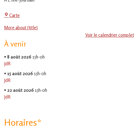
en
Gascogne
toulousaine
Centre
Carte
!
Social
More about {title}
-
Voir le calendrier complet
EVS
À venir
Jean
Jaurès
•
8 août 2026
15h-0h
JdR
•
15 août 2026
15h-0h
JdR
•
22 août 2026
15h-0h
JdR
Horaires*