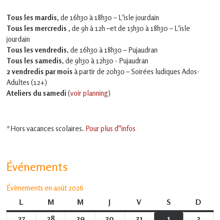
Tous les mardis,
de 16h30 à 18h30 – L'isle jourdain
Tous les mercredis ,
de 9h à 12h –et
de 15h30 à 18h30 – L'isle
jourdain
Tous les vendredis
, de 16h30 à 18h30 – Pujaudran
Tous les samedis
, de 9h30 à 12h30 - Pujaudran
2 vendredis par mois
à partir de 20h30 – Soirées ludiques Ados-
Adultes (12+)
Ateliers du samedi
(
voir planning
)
*Hors vacances scolaires.
Pour plus d''infos
Événements
Évènements en août 2026
L
lundi
M
mardi
M
mercredi
J
jeudi
V
vendredi
S
samedi
D
dima
27
27
28
28
29
29
30
30
31
31
1
1
2
2