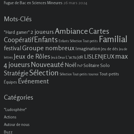
26 mars 2024
Fugue de Bac en Sciences Mineures
Mots-Clés
Ambiance
Cartes
2 joueurs
"Hard gamer"
Familial
Enfants
Coopératif
Enfants Sélection Tout-petits
Groupe nombreux
festival
Imagination
Jeu de dés
Jeu de
max
Jeux de Rôles
LISLENJEUX
L'actu JdR
lettres
Jeu à Deux
4 joueurs
Nouveauté
Noël
Solo
Solitaire
PnP
Sélection
Stratégie
Tout-petits
Sélection Tout-petits
tournoi
Événement
Équipes
Catégories
"Ludosphère"
Actions
Autour de nous
Buzz