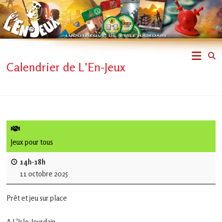
Skip
to
content
L'En-
Calendrier de L’En-Jeux
Jeux
–
ludothèque
de
Jeux pour tous
L'Isle
14h-18h
11 octobre 2025
Jourdain
Prêt et jeu sur place
Jouons
ensemble
A L'Isle-Jourdain