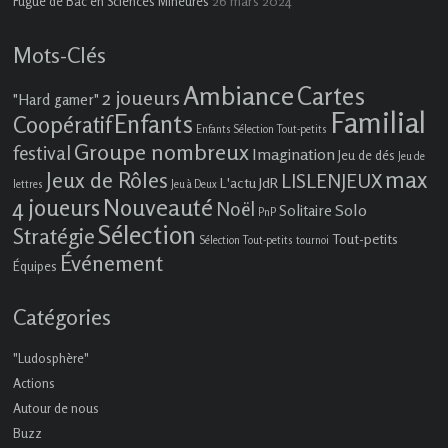
26 mars 2024
Fugue de Bac en Sciences Mineures
Mots-Clés
Ambiance
Cartes
2 joueurs
"Hard gamer"
Familial
Enfants
Coopératif
Enfants Sélection Tout-petits
Groupe nombreux
festival
Imagination
Jeu de dés
Jeu de
max
Jeux de Rôles
LISLENJEUX
L'actu JdR
lettres
Jeu à Deux
4 joueurs
Nouveauté
Noël
Solo
Solitaire
PnP
Sélection
Stratégie
Tout-petits
Sélection Tout-petits
tournoi
Événement
Équipes
Catégories
"Ludosphère"
Actions
Autour de nous
Buzz