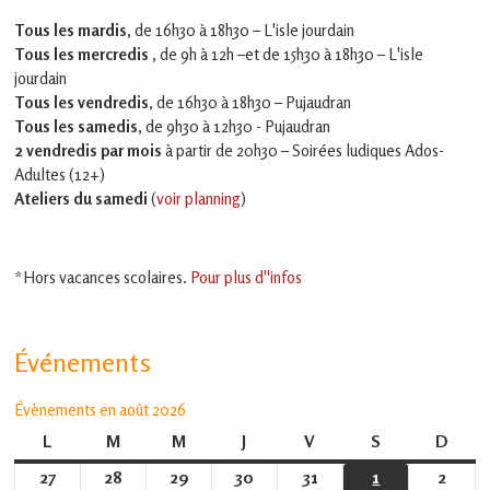
Tous les mardis,
de 16h30 à 18h30 – L'isle jourdain
Tous les mercredis ,
de 9h à 12h –et
de 15h30 à 18h30 – L'isle
jourdain
Tous les vendredis
, de 16h30 à 18h30 – Pujaudran
Tous les samedis
, de 9h30 à 12h30 - Pujaudran
2 vendredis par mois
à partir de 20h30 – Soirées ludiques Ados-
Adultes (12+)
Ateliers du samedi
(
voir planning
)
*Hors vacances scolaires.
Pour plus d''infos
Événements
Évènements en août 2026
L
lundi
M
mardi
M
mercredi
J
jeudi
V
vendredi
S
samedi
D
dima
27
27
28
28
29
29
30
30
31
31
1
1
2
2