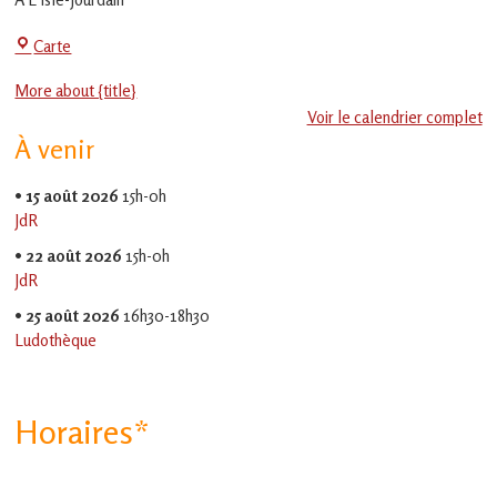
en
Gascogne
Centre
Carte
toulousaine
!
Social
More about {title}
-
Voir le calendrier complet
EVS
À venir
Jean
Jaurès
•
15 août 2026
15h-0h
JdR
•
22 août 2026
15h-0h
JdR
•
25 août 2026
16h30-18h30
Ludothèque
Horaires*