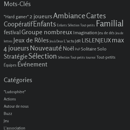
Mots-Clés
Ambiance
Cartes
2 joueurs
"Hard gamer"
Familial
Enfants
Coopératif
Enfants Sélection Tout-petits
Groupe nombreux
festival
Imagination
Jeu de dés
Jeu de
max
Jeux de Rôles
LISLENJEUX
L'actu JdR
lettres
Jeu à Deux
4 joueurs
Nouveauté
Noël
Solo
Solitaire
PnP
Sélection
Stratégie
Tout-petits
Sélection Tout-petits
tournoi
Événement
Équipes
Catégories
"Ludosphère"
Actions
Autour de nous
Buzz
Jeu
L'association