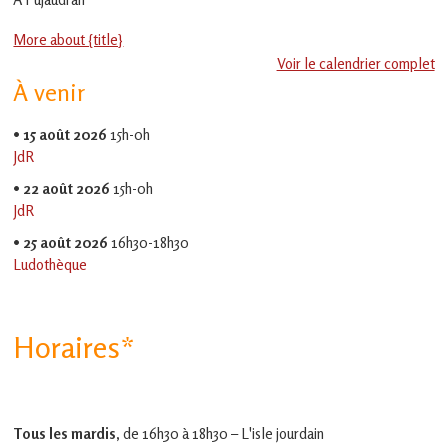
en
Gascogne
More about {title}
toulousaine
!
Voir le calendrier complet
À venir
•
15 août 2026
15h-0h
JdR
•
22 août 2026
15h-0h
JdR
•
25 août 2026
16h30-18h30
Ludothèque
Horaires*
Tous les mardis,
de 16h30 à 18h30 – L'isle jourdain