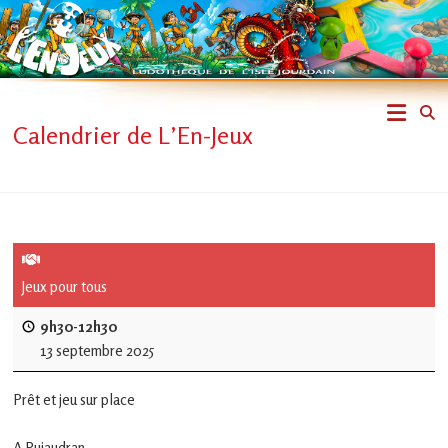
Skip
to
content
L'En-
Calendrier de L’En-Jeux
Jeux
–
ludothèque
de
Jeux pour tous
L'Isle
9h30-12h30
13 septembre 2025
Jourdain
Prêt et jeu sur place
Jouons
ensemble
A Pujaudran