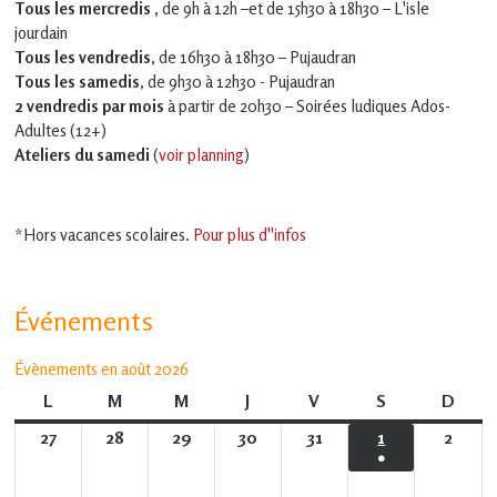
Tous les mercredis ,
de 9h à 12h –et
de 15h30 à 18h30 – L'isle
jourdain
Tous les vendredis
, de 16h30 à 18h30 – Pujaudran
Tous les samedis
, de 9h30 à 12h30 - Pujaudran
2 vendredis par mois
à partir de 20h30 – Soirées ludiques Ados-
Adultes (12+)
Ateliers du samedi
(
voir planning
)
*Hors vacances scolaires.
Pour plus d''infos
Événements
Évènements en août 2026
L
lundi
M
mardi
M
mercredi
J
jeudi
V
vendredi
S
samedi
D
dima
27
27
28
28
29
29
30
30
31
31
1
1
2
2
●
juillet
juillet
juillet
juillet
juillet
août
août
(1
2026
2026
2026
2026
2026
2026
2026