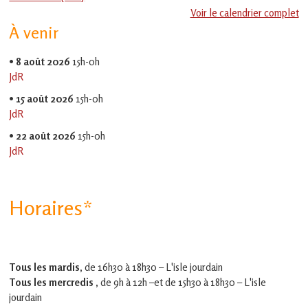
en
Voir le calendrier complet
Gascogne
À venir
toulousaine
!
•
8 août 2026
15h-0h
JdR
•
15 août 2026
15h-0h
JdR
•
22 août 2026
15h-0h
JdR
Horaires*
Tous les mardis,
de 16h30 à 18h30 – L'isle jourdain
Tous les mercredis ,
de 9h à 12h –et
de 15h30 à 18h30 – L'isle
jourdain