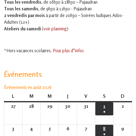
Tous les vendredis
, de 16h30 à 18h30 – Pujaudran
Tous les samedis
, de 9h30 à 12h30 - Pujaudran
2 vendredis par mois
à partir de 20h30 – Soirées ludiques Ados-
Adultes (12+)
Ateliers du samedi
(
voir planning
)
*Hors vacances scolaires.
Pour plus d''infos
Événements
Évènements en août 2026
L
lundi
M
mardi
M
mercredi
J
jeudi
V
vendredi
S
samedi
D
dima
27
27
28
28
29
29
30
30
31
31
1
1
2
2
●
juillet
juillet
juillet
juillet
juillet
août
août
(1
2026
2026
2026
2026
2026
2026
2026
évènement)
3
3
4
4
5
5
6
6
7
7
8
8
9
9
●