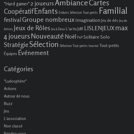
Ambiance
Cartes
2 joueurs
"Hard gamer"
Familial
Enfants
Coopératif
Enfants Sélection Tout-petits
Groupe nombreux
festival
Imagination
Jeu de dés
Jeu de
max
Jeux de Rôles
LISLENJEUX
L'actu JdR
lettres
Jeu à Deux
4 joueurs
Nouveauté
Noël
Solo
Solitaire
PnP
Sélection
Stratégie
Tout-petits
Sélection Tout-petits
tournoi
Événement
Équipes
Catégories
"Ludosphère"
Actions
Autour de nous
Buzz
Jeu
L'association
Non classé
Rendez-vous