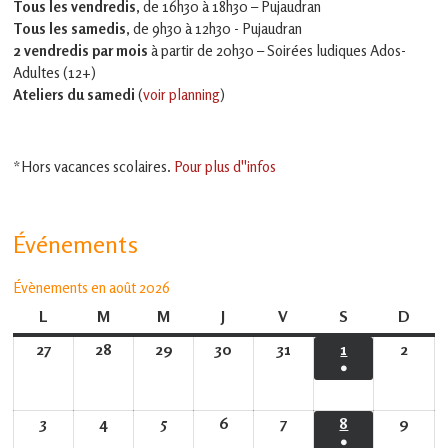
Tous les vendredis
, de 16h30 à 18h30 – Pujaudran
Tous les samedis
, de 9h30 à 12h30 - Pujaudran
2 vendredis par mois
à partir de 20h30 – Soirées ludiques Ados-
Adultes (12+)
Ateliers du samedi
(
voir planning
)
*Hors vacances scolaires.
Pour plus d''infos
Événements
Évènements en août 2026
L
lundi
M
mardi
M
mercredi
J
jeudi
V
vendredi
S
samedi
D
dima
27
27
28
28
29
29
30
30
31
31
1
1
2
2
●
juillet
juillet
juillet
juillet
juillet
août
août
(1
2026
2026
2026
2026
2026
2026
2026
évènement)
3
3
4
4
5
5
6
6
7
7
8
8
9
9
●