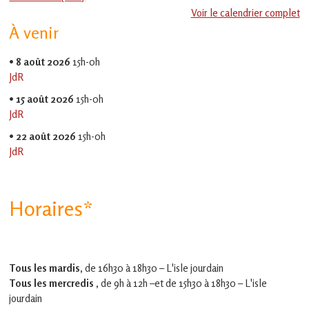
en
Voir le calendrier complet
Gascogne
À venir
toulousaine
!
•
8 août 2026
15h-0h
JdR
•
15 août 2026
15h-0h
JdR
•
22 août 2026
15h-0h
JdR
Horaires*
Tous les mardis,
de 16h30 à 18h30 – L'isle jourdain
Tous les mercredis ,
de 9h à 12h –et
de 15h30 à 18h30 – L'isle
jourdain