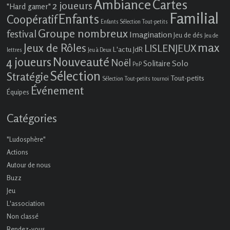
Ambiance
Cartes
2 joueurs
"Hard gamer"
Familial
Enfants
Coopératif
Enfants Sélection Tout-petits
Groupe nombreux
festival
Imagination
Jeu de dés
Jeu de
max
Jeux de Rôles
LISLENJEUX
L'actu JdR
lettres
Jeu à Deux
4 joueurs
Nouveauté
Noël
Solo
Solitaire
PnP
Sélection
Stratégie
Tout-petits
Sélection Tout-petits
tournoi
Événement
Équipes
Catégories
"Ludosphère"
Actions
Autour de nous
Buzz
Jeu
L'association
Non classé
Rendez-vous