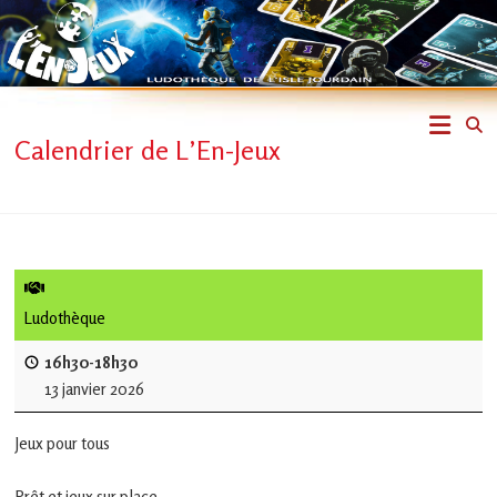
Skip
to
content
L'En-
Calendrier de L’En-Jeux
Jeux
–
ludothèque
de
Ludothèque
L'Isle
16h30-18h30
13 janvier 2026
Jourdain
Jeux pour tous
Jouons
ensemble
Prêt et jeux sur place