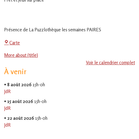
en
Gascogne
toulousaine
!
Présence de La Puzzlothèque les semaines PAIRES
La
Carte
Jeu-
More about {title}
Thé
Voir le calendrier complet
À venir
•
8 août 2026
15h-0h
JdR
•
15 août 2026
15h-0h
JdR
•
22 août 2026
15h-0h
JdR