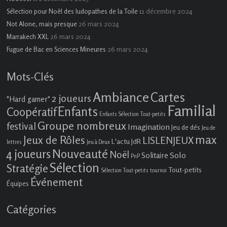
11 décembre 2024
Sélection pour Noël des ludopathes de la Toile
26 mars 2024
Not Alone, mais presque
26 mars 2024
Marrakech XXL
26 mars 2024
Fugue de Bac en Sciences Mineures
Mots-Clés
Ambiance
Cartes
2 joueurs
"Hard gamer"
Familial
Enfants
Coopératif
Enfants Sélection Tout-petits
Groupe nombreux
festival
Imagination
Jeu de dés
Jeu de
max
Jeux de Rôles
LISLENJEUX
L'actu JdR
lettres
Jeu à Deux
4 joueurs
Nouveauté
Noël
Solo
Solitaire
PnP
Sélection
Stratégie
Tout-petits
Sélection Tout-petits
tournoi
Événement
Équipes
Catégories