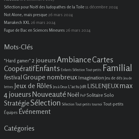
11 décembre 2024
Sélection pour Noël des ludopathes de la Toile
26 mars 2024
Not Alone, mais presque
26 mars 2024
Marrakech XXL
26 mars 2024
Fugue de Bac en Sciences Mineures
Mots-Clés
Ambiance
Cartes
2 joueurs
"Hard gamer"
Familial
Enfants
Coopératif
Enfants Sélection Tout-petits
Groupe nombreux
festival
Imagination
Jeu de dés
Jeu de
max
Jeux de Rôles
LISLENJEUX
L'actu JdR
lettres
Jeu à Deux
4 joueurs
Nouveauté
Noël
Solo
Solitaire
PnP
Sélection
Stratégie
Tout-petits
Sélection Tout-petits
tournoi
Événement
Équipes
Catégories