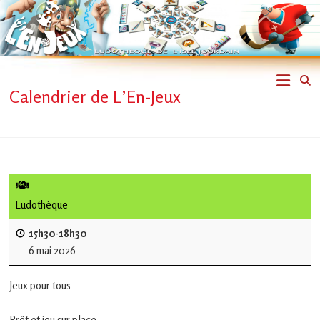
Skip
to
content
L'En-
Calendrier de L’En-Jeux
Jeux
–
ludothèque
de
Ludothèque
L'Isle
15h30-18h30
6 mai 2026
Jourdain
Jeux pour tous
Jouons
ensemble
Prêt et jeu sur place