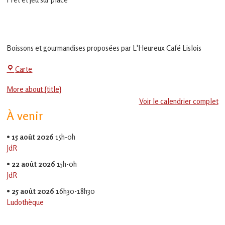
en
Gascogne
toulousaine
!
Boissons et gourmandises proposées par L'Heureux Café Lislois
La
Carte
Jeu-
More about {title}
Thé
Voir le calendrier complet
À venir
•
15 août 2026
15h-0h
JdR
•
22 août 2026
15h-0h
JdR
•
25 août 2026
16h30-18h30
Ludothèque