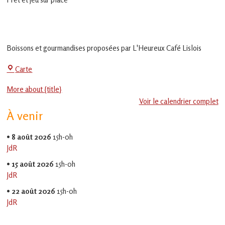
en
Gascogne
toulousaine
!
Boissons et gourmandises proposées par L'Heureux Café Lislois
La
Carte
Jeu-
More about {title}
Thé
Voir le calendrier complet
À venir
•
8 août 2026
15h-0h
JdR
•
15 août 2026
15h-0h
JdR
•
22 août 2026
15h-0h
JdR