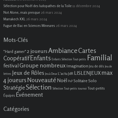
11 décembre 2024
Sélection pour Noël des ludopathes de la Toile
26 mars 2024
Not Alone, mais presque
26 mars 2024
Marrakech XXL
26 mars 2024
Fugue de Bac en Sciences Mineures
Mots-Clés
Ambiance
Cartes
2 joueurs
"Hard gamer"
Familial
Enfants
Coopératif
Enfants Sélection Tout-petits
Groupe nombreux
festival
Imagination
Jeu de dés
Jeu de
max
Jeux de Rôles
LISLENJEUX
L'actu JdR
lettres
Jeu à Deux
4 joueurs
Nouveauté
Noël
Solo
Solitaire
PnP
Sélection
Stratégie
Tout-petits
Sélection Tout-petits
tournoi
Événement
Équipes
Catégories