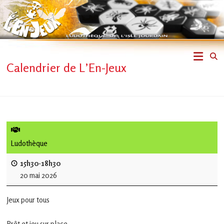
Skip
to
content
L'En-
Calendrier de L’En-Jeux
Jeux
–
ludothèque
de
Ludothèque
L'Isle
15h30-18h30
20 mai 2026
Jourdain
Jeux pour tous
Jouons
ensemble
Prêt et jeu sur place