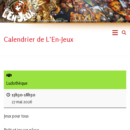
Skip
to
content
L'En-
Calendrier de L’En-Jeux
Jeux
–
ludothèque
de
Ludothèque
L'Isle
15h30-18h30
27 mai 2026
Jourdain
Jeux pour tous
Jouons
ensemble
Prêt et jeu sur place