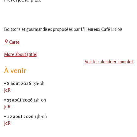
en
Gascogne
toulousaine
!
Boissons et gourmandises proposées par L'Heureux Café Lislois
La
Carte
Jeu-
More about {title}
Thé
Voir le calendrier complet
À venir
•
8 août 2026
15h-0h
JdR
•
15 août 2026
15h-0h
JdR
•
22 août 2026
15h-0h
JdR