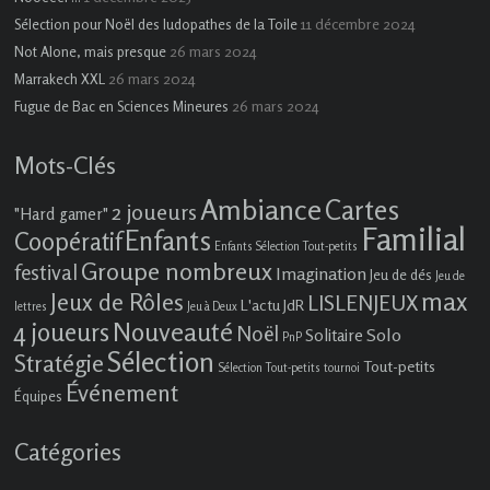
11 décembre 2024
Sélection pour Noël des ludopathes de la Toile
26 mars 2024
Not Alone, mais presque
26 mars 2024
Marrakech XXL
26 mars 2024
Fugue de Bac en Sciences Mineures
Mots-Clés
Ambiance
Cartes
2 joueurs
"Hard gamer"
Familial
Enfants
Coopératif
Enfants Sélection Tout-petits
Groupe nombreux
festival
Imagination
Jeu de dés
Jeu de
max
Jeux de Rôles
LISLENJEUX
L'actu JdR
lettres
Jeu à Deux
4 joueurs
Nouveauté
Noël
Solo
Solitaire
PnP
Sélection
Stratégie
Tout-petits
Sélection Tout-petits
tournoi
Événement
Équipes
Catégories