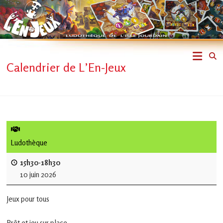
Skip
to
content
L'En-
Calendrier de L’En-Jeux
Jeux
–
ludothèque
de
Ludothèque
L'Isle
15h30-18h30
10 juin 2026
Jourdain
Jeux pour tous
Jouons
ensemble
Prêt et jeu sur place