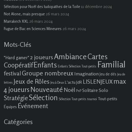
11 décembre 2024
Sélection pour Noël des ludopathes de la Toile
26 mars 2024
Not Alone, mais presque
26 mars 2024
Marrakech XXL
26 mars 2024
Fugue de Bac en Sciences Mineures
Mots-Clés
Ambiance
Cartes
2 joueurs
"Hard gamer"
Familial
Enfants
Coopératif
Enfants Sélection Tout-petits
Groupe nombreux
festival
Imagination
Jeu de dés
Jeu de
max
Jeux de Rôles
LISLENJEUX
L'actu JdR
lettres
Jeu à Deux
4 joueurs
Nouveauté
Noël
Solo
Solitaire
PnP
Sélection
Stratégie
Tout-petits
Sélection Tout-petits
tournoi
Événement
Équipes
Catégories