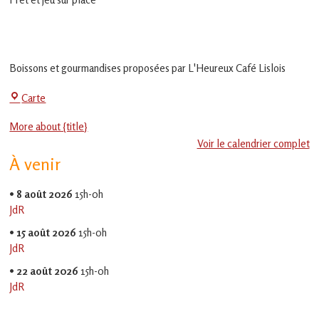
en
Gascogne
toulousaine
!
Boissons et gourmandises proposées par L'Heureux Café Lislois
La
Carte
Jeu-
More about {title}
Thé
Voir le calendrier complet
À venir
•
8 août 2026
15h-0h
JdR
•
15 août 2026
15h-0h
JdR
•
22 août 2026
15h-0h
JdR