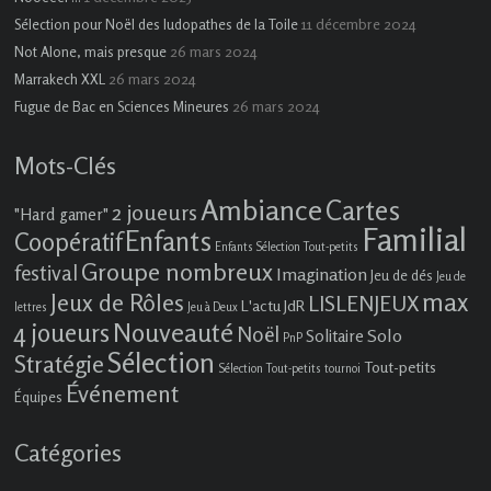
11 décembre 2024
Sélection pour Noël des ludopathes de la Toile
26 mars 2024
Not Alone, mais presque
26 mars 2024
Marrakech XXL
26 mars 2024
Fugue de Bac en Sciences Mineures
Mots-Clés
Ambiance
Cartes
2 joueurs
"Hard gamer"
Familial
Enfants
Coopératif
Enfants Sélection Tout-petits
Groupe nombreux
festival
Imagination
Jeu de dés
Jeu de
max
Jeux de Rôles
LISLENJEUX
L'actu JdR
lettres
Jeu à Deux
4 joueurs
Nouveauté
Noël
Solo
Solitaire
PnP
Sélection
Stratégie
Tout-petits
Sélection Tout-petits
tournoi
Événement
Équipes
Catégories