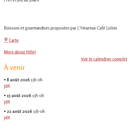
en
Gascogne
toulousaine
!
Boissons et gourmandises proposées par L'Heureux Café Lislois
La
Carte
Jeu-
More about {title}
Thé
Voir le calendrier complet
À venir
•
8 août 2026
15h-0h
JdR
•
15 août 2026
15h-0h
JdR
•
22 août 2026
15h-0h
JdR