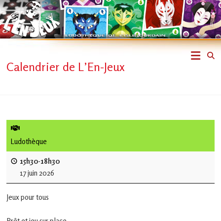
Skip
to
content
L'En-
Calendrier de L’En-Jeux
Jeux
–
ludothèque
de
Ludothèque
L'Isle
15h30-18h30
17 juin 2026
Jourdain
Jeux pour tous
Jouons
ensemble
Prêt et jeu sur place