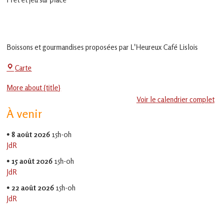
en
Gascogne
toulousaine
!
Boissons et gourmandises proposées par L'Heureux Café Lislois
La
Carte
Jeu-
More about {title}
Thé
Voir le calendrier complet
À venir
•
8 août 2026
15h-0h
JdR
•
15 août 2026
15h-0h
JdR
•
22 août 2026
15h-0h
JdR