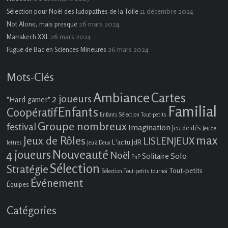
11 décembre 2024
Sélection pour Noël des ludopathes de la Toile
26 mars 2024
Not Alone, mais presque
26 mars 2024
Marrakech XXL
26 mars 2024
Fugue de Bac en Sciences Mineures
Mots-Clés
Ambiance
Cartes
2 joueurs
"Hard gamer"
Familial
Enfants
Coopératif
Enfants Sélection Tout-petits
Groupe nombreux
festival
Imagination
Jeu de dés
Jeu de
max
Jeux de Rôles
LISLENJEUX
L'actu JdR
lettres
Jeu à Deux
4 joueurs
Nouveauté
Noël
Solo
Solitaire
PnP
Sélection
Stratégie
Tout-petits
Sélection Tout-petits
tournoi
Événement
Équipes
Catégories