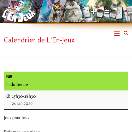
Skip
to
content
L'En-
Calendrier de L’En-Jeux
Jeux
–
ludothèque
de
Ludothèque
L'Isle
15h30-18h30
24 juin 2026
Jourdain
Jeux pour tous
Jouons
ensemble
Prêt et jeu sur place