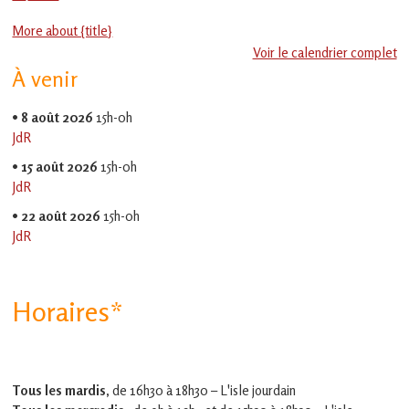
en
Jeu-
Gascogne
More about {title}
Thé
toulousaine
Voir le calendrier complet
!
À venir
•
8 août 2026
15h-0h
JdR
•
15 août 2026
15h-0h
JdR
•
22 août 2026
15h-0h
JdR
Horaires*
Tous les mardis,
de 16h30 à 18h30 – L'isle jourdain