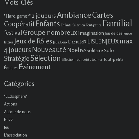
Mots-Clés
Ambiance
Cartes
2 joueurs
"Hard gamer"
Familial
Enfants
Coopératif
Enfants Sélection Tout-petits
Groupe nombreux
festival
Imagination
Jeu de dés
Jeu de
max
Jeux de Rôles
LISLENJEUX
L'actu JdR
lettres
Jeu à Deux
4 joueurs
Nouveauté
Noël
Solo
Solitaire
PnP
Sélection
Stratégie
Tout-petits
Sélection Tout-petits
tournoi
Événement
Équipes
Catégories
"Ludosphère"
Actions
Autour de nous
Buzz
Jeu
L'association