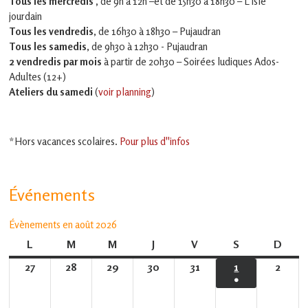
Tous les mercredis ,
de 9h à 12h –et
de 15h30 à 18h30 – L'isle
jourdain
Tous les vendredis
, de 16h30 à 18h30 – Pujaudran
Tous les samedis
, de 9h30 à 12h30 - Pujaudran
2 vendredis par mois
à partir de 20h30 – Soirées ludiques Ados-
Adultes (12+)
Ateliers du samedi
(
voir planning
)
*Hors vacances scolaires.
Pour plus d''infos
Événements
Évènements en août 2026
L
lundi
M
mardi
M
mercredi
J
jeudi
V
vendredi
S
samedi
D
dima
27
27
28
28
29
29
30
30
31
31
1
1
2
2
●
juillet
juillet
juillet
juillet
juillet
août
août
(1
2026
2026
2026
2026
2026
2026
2026