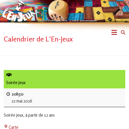
Skip
to
content
L'En-
Calendrier de L’En-Jeux
Jeux
–
ludothèque
de
Soirée jeux
L'Isle
20h30
22 mai 2026
Jourdain
Soirée jeux, à partir de 12 ans
Jouons
ensemble
La
Carte