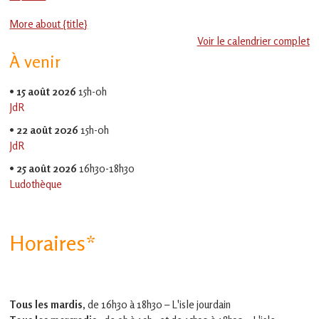
en
Jeu-
Gascogne
More about {title}
Thé
toulousaine
Voir le calendrier complet
!
À venir
•
15 août 2026
15h-0h
JdR
•
22 août 2026
15h-0h
JdR
•
25 août 2026
16h30-18h30
Ludothèque
Horaires*
Tous les mardis,
de 16h30 à 18h30 – L'isle jourdain