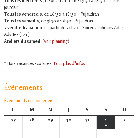
Tous les mercredis ,
de 9h à 12h –et
de 15h30 à 18h30 – L'isle
jourdain
Tous les vendredis
, de 16h30 à 18h30 – Pujaudran
Tous les samedis
, de 9h30 à 12h30 - Pujaudran
2 vendredis par mois
à partir de 20h30 – Soirées ludiques Ados-
Adultes (12+)
Ateliers du samedi
(
voir planning
)
*Hors vacances scolaires.
Pour plus d''infos
Événements
Évènements en août 2026
L
lundi
M
mardi
M
mercredi
J
jeudi
V
vendredi
S
samedi
D
dima
27
27
28
28
29
29
30
30
31
31
1
1
2
2
●
juillet
juillet
juillet
juillet
juillet
août
août
(1
2026
2026
2026
2026
2026
2026
2026