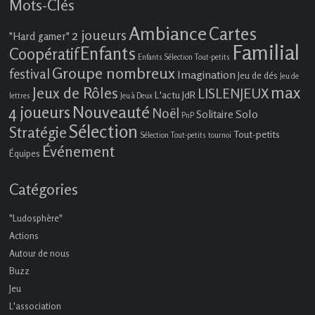
Mots-Clés
Ambiance
Cartes
2 joueurs
"Hard gamer"
Familial
Enfants
Coopératif
Enfants Sélection Tout-petits
Groupe nombreux
festival
Imagination
Jeu de dés
Jeu de
max
Jeux de Rôles
LISLENJEUX
L'actu JdR
lettres
Jeu à Deux
4 joueurs
Nouveauté
Noël
Solo
Solitaire
PnP
Sélection
Stratégie
Tout-petits
Sélection Tout-petits
tournoi
Événement
Équipes
Catégories
"Ludosphère"
Actions
Autour de nous
Buzz
Jeu
L'association