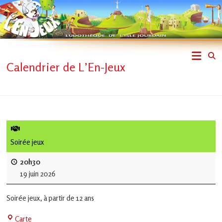
Skip
to
content
L'En-
Calendrier de L’En-Jeux
Jeux
–
ludothèque
de
Soirée jeux
L'Isle
20h30
19 juin 2026
Jourdain
Soirée jeux, à partir de 12 ans
Jouons
ensemble
La
Carte