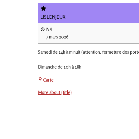
de
L'Isle
LISLENJEUX
Jourdain
N/I
7 mars 2026
Jouons
ensemble
Samedi de 14h à minuit (attention, fermeture des portes
en
Gascogne
toulousaine
Dimanche de 10h à 18h
!
Salle
Carte
Polyvalente
More about {title}