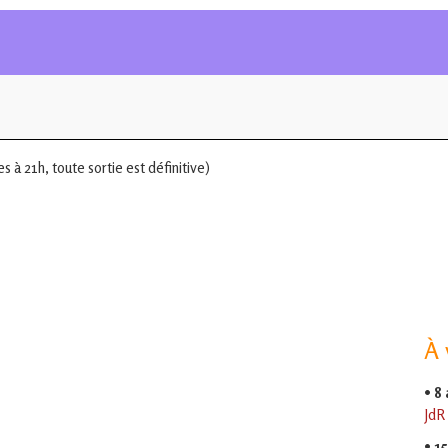
 à 21h, toute sortie est définitive)
À 
•
8
JdR
•
15