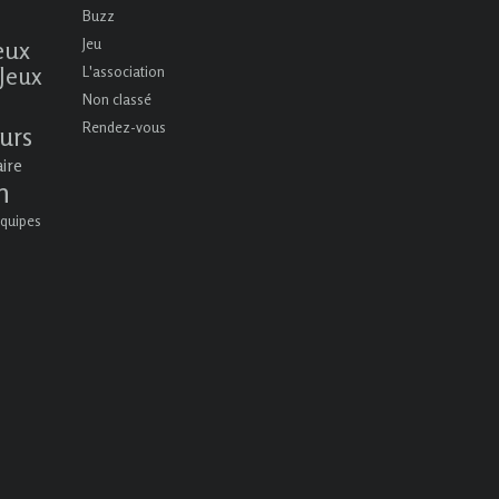
Buzz
eux
Jeu
Jeux
L'association
Non classé
Rendez-vous
urs
aire
n
quipes