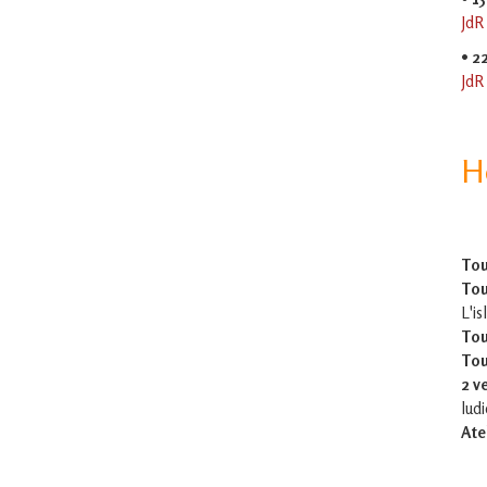
JdR
•
2
JdR
H
Tou
Tou
L'is
Tou
Tou
2 v
lud
Ate