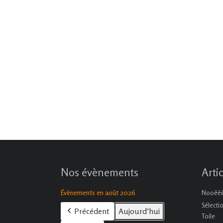
Nos évènements
Arti
Évènements en août 2026
Nooëëël
Sélecti
Précédent
Aujourd’hui
Toile