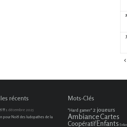
cles récents
Mots-Clés
2 joueurs
1 décembre 2025
 !!!
"Hard gamer"
Ambiance
Cartes
on pour Noël des ludopathes de la
Enfants
Coopératif
Enfan