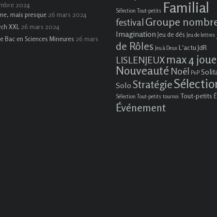
Familial
embre 2024
Sélection Tout-petits
26 mars 2024
ne, mais presque
Groupe nombr
festival
26 mars 2024
ech XXL
Imagination
Jeu de dés
Jeu de lettres
26 mars
e Bac en Sciences Mineures
de Rôles
L'actu JdR
Jeu à Deux
max 4 joue
LISLENJEUX
Nouveauté
Noël
Solit
PnP
Sélectio
Stratégie
Solo
Tout-petits
É
Sélection Tout-petits
tournoi
Événement