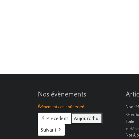
Nos évènements
Arti
Évènements en août 2026
Nooëëël
Sélecti
Précédent
Aujourd’hui
Toile
11 déc
Suivant
Not Alo