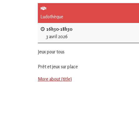
de
L'Isle
Ludothèque
Jourdain
16h30-18h30
3 avril 2026
Jouons
ensemble
Jeux pour tous
en
Gascogne
toulousaine
Prêt et jeux sur place
!
More about {title}