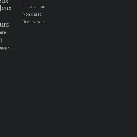
eux
Jeux
L'association
Non classé
Rendez-vous
urs
aire
n
quipes