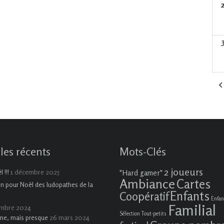
cles récents
Mots-Clés
2 joueurs
1 décembre 2025
 !!!
"Hard gamer"
Ambiance
Cartes
on pour Noël des ludopathes de la
Enfants
Coopératif
Enfan
Familial
embre 2024
Sélection Tout-petits
26 mars 2024
ne, mais presque