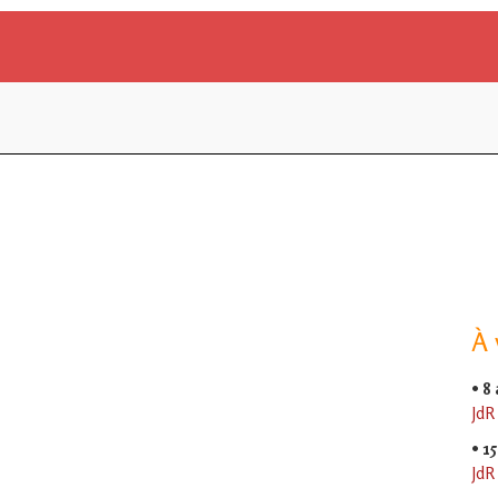
À 
•
8
JdR
•
15
JdR