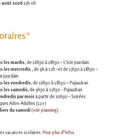
2 août 2026
15h-0h
oraires*
s les mardis,
de 16h30 à 18h30 – L'isle jourdain
s les mercredis ,
de 9h à 12h –et
de 15h30 à 18h30 –
le jourdain
s les vendredis
, de 16h30 à 18h30 – Pujaudran
s les samedis
, de 9h30 à 12h30 - Pujaudran
endredis par mois
à partir de 20h30 – Soirées
iques Ados-Adultes (12+)
liers du samedi
(
voir planning
)
rs vacances scolaires.
Pour plus d''infos