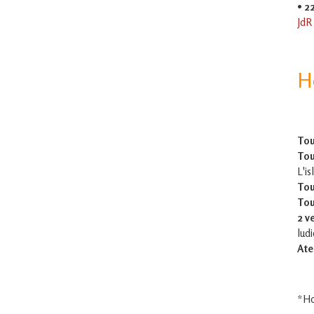
•
2
JdR
H
Tou
Tou
L'is
Tou
Tou
2 v
lud
Ate
*Ho