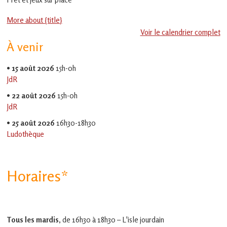
en
Gascogne
More about {title}
toulousaine
!
Voir le calendrier complet
À venir
•
15 août 2026
15h-0h
JdR
•
22 août 2026
15h-0h
JdR
•
25 août 2026
16h30-18h30
Ludothèque
Horaires*
Tous les mardis,
de 16h30 à 18h30 – L'isle jourdain