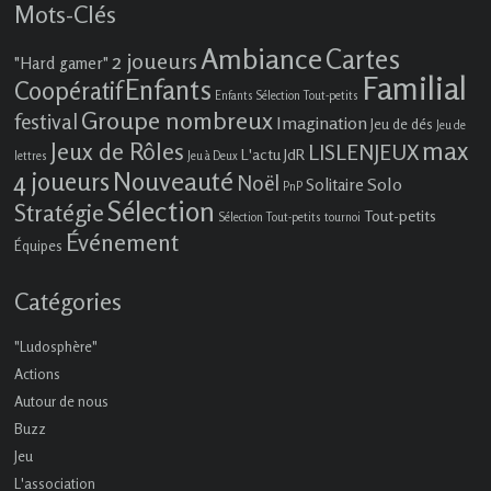
Mots-Clés
Ambiance
Cartes
2 joueurs
"Hard gamer"
Familial
Enfants
Coopératif
Enfants Sélection Tout-petits
Groupe nombreux
festival
Imagination
Jeu de dés
Jeu de
max
Jeux de Rôles
LISLENJEUX
L'actu JdR
lettres
Jeu à Deux
4 joueurs
Nouveauté
Noël
Solo
Solitaire
PnP
Sélection
Stratégie
Tout-petits
Sélection Tout-petits
tournoi
Événement
Équipes
Catégories
"Ludosphère"
Actions
Autour de nous
Buzz
Jeu
L'association