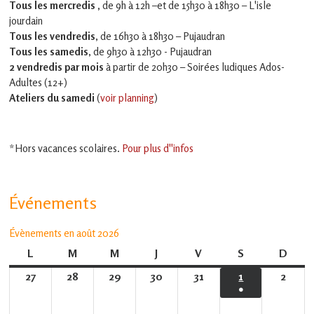
Tous les mercredis ,
de 9h à 12h –et
de 15h30 à 18h30 – L'isle
jourdain
Tous les vendredis
, de 16h30 à 18h30 – Pujaudran
Tous les samedis
, de 9h30 à 12h30 - Pujaudran
2 vendredis par mois
à partir de 20h30 – Soirées ludiques Ados-
Adultes (12+)
Ateliers du samedi
(
voir planning
)
*Hors vacances scolaires.
Pour plus d''infos
Événements
Évènements en août 2026
L
lundi
M
mardi
M
mercredi
J
jeudi
V
vendredi
S
samedi
D
dima
27
27
28
28
29
29
30
30
31
31
1
1
2
2
●
juillet
juillet
juillet
juillet
juillet
août
août
(1
2026
2026
2026
2026
2026
2026
2026