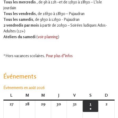
Tous les mercredis ,
de 9h à 12h –et
de 15h30 à 18h30 – L'isle
jourdain
Tous les vendredis
, de 16h30 à 18h30 – Pujaudran
Tous les samedis
, de 9h30 à 12h30 - Pujaudran
2 vendredis par mois
à partir de 20h30 – Soirées ludiques Ados-
Adultes (12+)
Ateliers du samedi
(
voir planning
)
*Hors vacances scolaires.
Pour plus d''infos
Événements
Évènements en août 2026
L
lundi
M
mardi
M
mercredi
J
jeudi
V
vendredi
S
samedi
D
dima
27
27
28
28
29
29
30
30
31
31
1
1
2
2
●
juillet
juillet
juillet
juillet
juillet
août
août
(1
2026
2026
2026
2026
2026
2026
2026