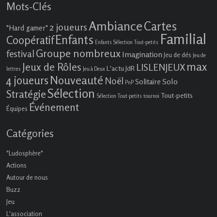
Mots-Clés
Ambiance
Cartes
2 joueurs
"Hard gamer"
Familial
Enfants
Coopératif
Enfants Sélection Tout-petits
Groupe nombreux
festival
Imagination
Jeu de dés
Jeu de
max
Jeux de Rôles
LISLENJEUX
L'actu JdR
lettres
Jeu à Deux
4 joueurs
Nouveauté
Noël
Solo
Solitaire
PnP
Sélection
Stratégie
Tout-petits
Sélection Tout-petits
tournoi
Événement
Équipes
Catégories
"Ludosphère"
Actions
Autour de nous
Buzz
Jeu
L'association