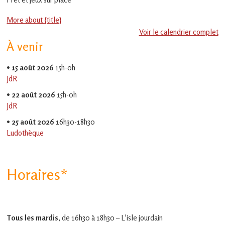
en
Gascogne
More about {title}
toulousaine
!
Voir le calendrier complet
À venir
•
15 août 2026
15h-0h
JdR
•
22 août 2026
15h-0h
JdR
•
25 août 2026
16h30-18h30
Ludothèque
Horaires*
Tous les mardis,
de 16h30 à 18h30 – L'isle jourdain