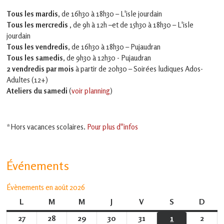
Tous les mardis,
de 16h30 à 18h30 – L'isle jourdain
Tous les mercredis ,
de 9h à 12h –et
de 15h30 à 18h30 – L'isle
jourdain
Tous les vendredis
, de 16h30 à 18h30 – Pujaudran
Tous les samedis
, de 9h30 à 12h30 - Pujaudran
2 vendredis par mois
à partir de 20h30 – Soirées ludiques Ados-
Adultes (12+)
Ateliers du samedi
(
voir planning
)
*Hors vacances scolaires.
Pour plus d''infos
Événements
Évènements en août 2026
L
lundi
M
mardi
M
mercredi
J
jeudi
V
vendredi
S
samedi
D
dima
27
27
28
28
29
29
30
30
31
31
1
1
2
2