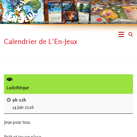
Skip
to
content
L'En-
Calendrier de L’En-Jeux
Jeux
–
ludothèque
de
Ludothèque
L'Isle
9h-12h
24 juin 2026
Jourdain
Jeux pour tous
Jouons
ensemble
Prêt et jeu sur place