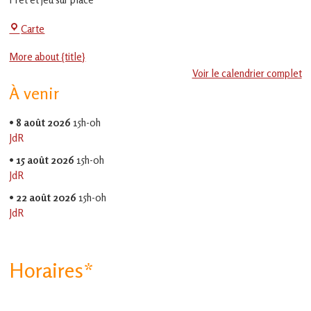
en
Gascogne
La
Carte
toulousaine
!
Jeu-
More about {title}
Thé
Voir le calendrier complet
À venir
•
8 août 2026
15h-0h
JdR
•
15 août 2026
15h-0h
JdR
•
22 août 2026
15h-0h
JdR
Horaires*