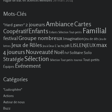
26 mars 2024
Fugue de Bac en Sciences Mineures
Mots-Clés
Ambiance
Cartes
2 joueurs
"Hard gamer"
Familial
Enfants
Coopératif
Enfants Sélection Tout-petits
Groupe nombreux
festival
Imagination
Jeu de dés
Jeu de
max
Jeux de Rôles
LISLENJEUX
L'actu JdR
lettres
Jeu à Deux
4 joueurs
Nouveauté
Noël
Solo
Solitaire
PnP
Sélection
Stratégie
Tout-petits
Sélection Tout-petits
tournoi
Événement
Équipes
Catégories
"Ludosphère"
Actions
Autour de nous
Buzz