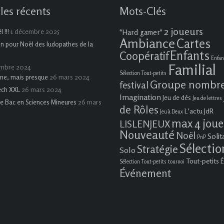
cles récents
Mots-Clés
2 joueurs
1 décembre 2025
 !!!
"Hard gamer"
Ambiance
Cartes
on pour Noël des ludopathes de la
Enfants
Coopératif
Enfan
Familial
embre 2024
Sélection Tout-petits
26 mars 2024
ne, mais presque
Groupe nombr
festival
26 mars 2024
ech XXL
Imagination
Jeu de dés
Jeu de lettres
26 mars
e Bac en Sciences Mineures
de Rôles
L'actu JdR
Jeu à Deux
max 4 joue
LISLENJEUX
Nouveauté
Noël
Solit
PnP
Sélectio
Stratégie
Solo
Tout-petits
É
Sélection Tout-petits
tournoi
Événement