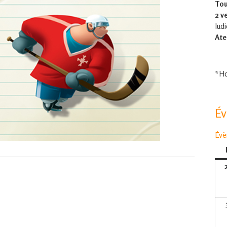
Tou
2 v
lud
Ate
*Ho
É
Évè