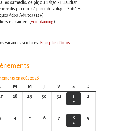
s les samedis
, de 9h30 à 12h30 - Pujaudran
endredis par mois
à partir de 20h30 – Soirées
iques Ados-Adultes (12+)
liers du samedi
(
voir planning
)
rs vacances scolaires.
Pour plus d''infos
vénements
nements en août 2026
L
lundi
M
mardi
M
mercredi
J
jeudi
V
vendredi
S
samedi
D
dimanche
27
27
28
28
29
29
30
30
31
31
1
1
2
2
●
juillet
juillet
juillet
juillet
juillet
août
août
(1
2026
2026
2026
2026
2026
2026
2026
évènement)
3
3
4
4
5
5
6
6
7
7
8
8
9
9
●
août
août
août
août
août
août
août
(1