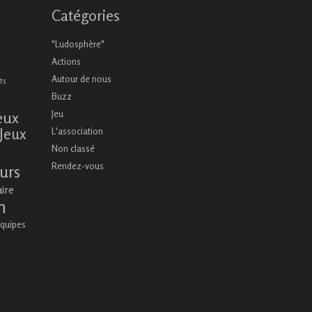
Catégories
"Ludosphère"
Actions
Autour de nous
ts
Buzz
eux
Jeu
Jeux
L'association
Non classé
Rendez-vous
urs
aire
n
quipes