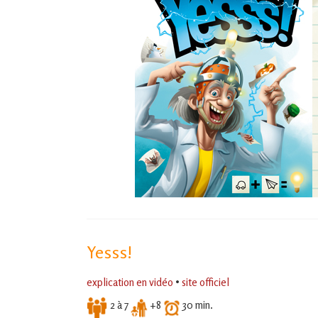
Yesss!
explication en vidéo
•
site officiel
2 à 7
+8
30 min.