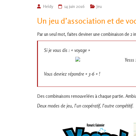
de
Heïdy
14 juin 2016
Jeu
L'Isle
Un jeu d’association et de vo
Jourdain
Par un seul mot, faites deviner une combinaison de 2 
Jouons
ensemble
Si je vous dis : « voyage »
en
Gascogne
toulousaine
!
Vous devriez répondre « 3-6 » !
Des combinaisons renouvelées à chaque partie. Ambia
Deux modes de jeu, l’un coopératif, l’autre compétitif.