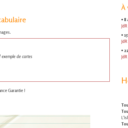
À 
cabulaire
•
8
JdR
images.
•
15
JdR
•
2
JdR
H
nce Garantie !
Tou
Tou
L'is
Tou