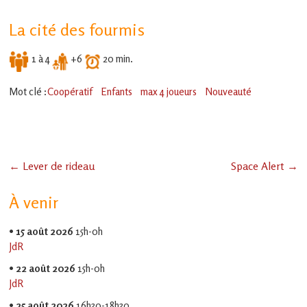
La cité des fourmis
1 à 4
+6
20 min.
Mot clé :
Coopératif
Enfants
max 4 joueurs
Nouveauté
←
Lever de rideau
Space Alert
→
À venir
•
15 août 2026
15h-0h
JdR
•
22 août 2026
15h-0h
JdR
•
25 août 2026
16h30-18h30