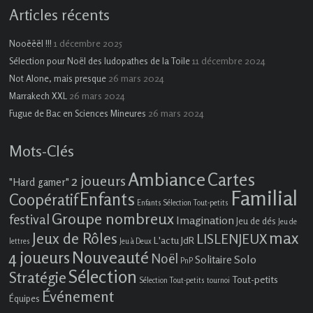
Articles récents
1 décembre 2025
Nooëëël !!!
11 décembre 2024
Sélection pour Noël des ludopathes de la Toile
26 mars 2024
Not Alone, mais presque
26 mars 2024
Marrakech XXL
26 mars 2024
Fugue de Bac en Sciences Mineures
Mots-Clés
Ambiance
Cartes
2 joueurs
"Hard gamer"
Familial
Enfants
Coopératif
Enfants Sélection Tout-petits
Groupe nombreux
festival
Imagination
Jeu de dés
Jeu de
max
Jeux de Rôles
LISLENJEUX
L'actu JdR
lettres
Jeu à Deux
4 joueurs
Nouveauté
Noël
Solo
Solitaire
PnP
Sélection
Stratégie
Tout-petits
Sélection Tout-petits
tournoi
Événement
Équipes