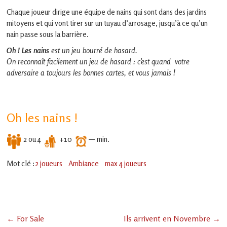
en
Chaque joueur dirige une équipe de nains qui sont dans des jardins
Gascogne
toulousaine
mitoyens et qui vont tirer sur un tuyau d’arrosage, jusqu’à ce qu’un
!
nain passe sous la barrière.
Oh ! Les nains
est un jeu bourré de hasard.
On reconnaît facilement un jeu de hasard : c’est quand votre
adversaire a toujours les bonnes cartes, et vous jamais !
Oh les nains !
2 ou 4
+10
— min.
Mot clé :
2 joueurs
Ambiance
max 4 joueurs
←
For Sale
Ils arrivent en Novembre
→