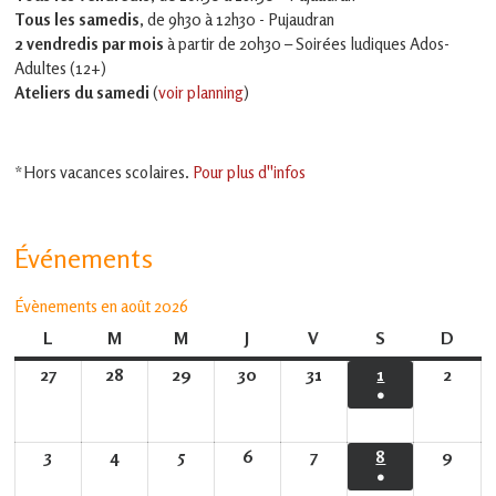
Tous les samedis
, de 9h30 à 12h30 - Pujaudran
2 vendredis par mois
à partir de 20h30 – Soirées ludiques Ados-
Adultes (12+)
Ateliers du samedi
(
voir planning
)
*Hors vacances scolaires.
Pour plus d''infos
Événements
Évènements en août 2026
L
lundi
M
mardi
M
mercredi
J
jeudi
V
vendredi
S
samedi
D
dima
27
27
28
28
29
29
30
30
31
31
1
1
2
2
●
juillet
juillet
juillet
juillet
juillet
août
août
(1
2026
2026
2026
2026
2026
2026
2026
évènement)
3
3
4
4
5
5
6
6
7
7
8
8
9
9
●
août
août
août
août
août
août
août