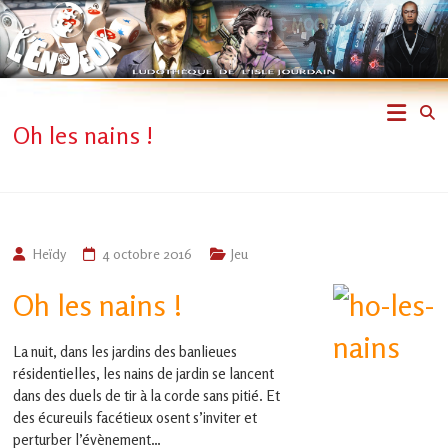
Skip
to
content
L'En-
Oh les nains !
Jeux
–
ludothèque
Heïdy
4 octobre 2016
Jeu
de
Oh les nains !
L'Isle
La nuit, dans les jardins des banlieues
Jourdain
résidentielles, les nains de jardin se lancent
dans des duels de tir à la corde sans pitié. Et
Jouons
des écureuils facétieux osent s’inviter et
ensemble
perturber l’évènement…