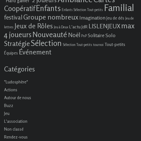
"Hard gamer"
Familial
Enfants
Coopératif
Enfants Sélection Tout-petits
Groupe nombreux
festival
Imagination
Jeu de dés
Jeu de
max
Jeux de Rôles
LISLENJEUX
L'actu JdR
lettres
Jeu à Deux
4 joueurs
Nouveauté
Noël
Solo
Solitaire
PnP
Sélection
Stratégie
Tout-petits
Sélection Tout-petits
tournoi
Événement
Équipes
Catégories
"Ludosphère"
Actions
Autour de nous
Buzz
Jeu
L'association
Non classé
Rendez-vous