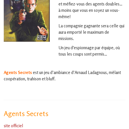
en
et méfiez-vous des agents doubles…
Gascogne
à moins que vous en soyez un vous-
toulousaine
même!
!
La compagnie gagnante sera celle qui
aura emporté le maximum de
missions.
Un jeu d’espionnage par équipe, où
tous les coups sont permis…
Agents Secrets
est un jeu d’ambiance d’Arnaud Ladagnous, mêlant
coopération, trahison et bluff.
Agents Secrets
site officiel