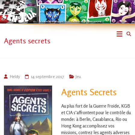
Skip
to
content
L'En-
Agents secrets
Jeux
–
ludothèque
Heïdy
14 septembre 2017
Jeu
de
Agents Secrets
L'Isle
Au plus fort de la Guerre Froide, KGB
Jourdain
et CIA s’affrontent pour le contrôle du
monde: à Berlin, Casablanca, Rio ou
Jouons
Hong Kong accomplissez vos
ensemble
missions, contrez les agents adverses