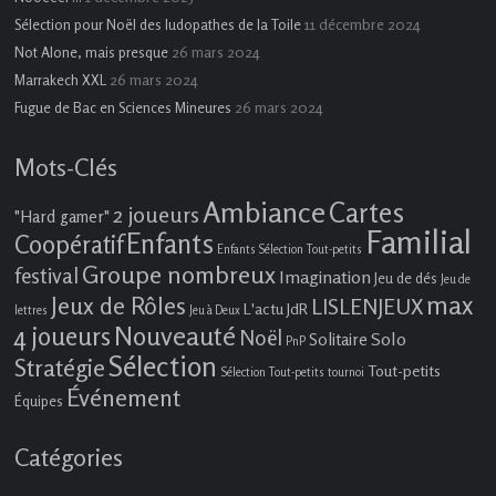
11 décembre 2024
Sélection pour Noël des ludopathes de la Toile
26 mars 2024
Not Alone, mais presque
26 mars 2024
Marrakech XXL
26 mars 2024
Fugue de Bac en Sciences Mineures
Mots-Clés
Ambiance
Cartes
2 joueurs
"Hard gamer"
Familial
Enfants
Coopératif
Enfants Sélection Tout-petits
Groupe nombreux
festival
Imagination
Jeu de dés
Jeu de
max
Jeux de Rôles
LISLENJEUX
L'actu JdR
lettres
Jeu à Deux
4 joueurs
Nouveauté
Noël
Solo
Solitaire
PnP
Sélection
Stratégie
Tout-petits
Sélection Tout-petits
tournoi
Événement
Équipes
Catégories