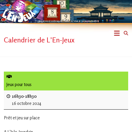
Skip
to
content
L'En-
Calendrier de L’En-Jeux
Jeux
–
ludothèque
de
Jeux pour tous
L'Isle
16h30-18h30
16 octobre 2024
Jourdain
Prêt et jeu sur place
Jouons
ensemble
A L'Isle-Jourdain