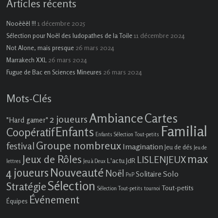
Articles récents
1 décembre 2025
Nooëëël !!!
11 décembre 2024
Sélection pour Noël des ludopathes de la Toile
26 mars 2024
Not Alone, mais presque
26 mars 2024
Marrakech XXL
26 mars 2024
Fugue de Bac en Sciences Mineures
Mots-Clés
Ambiance
Cartes
2 joueurs
"Hard gamer"
Familial
Enfants
Coopératif
Enfants Sélection Tout-petits
Groupe nombreux
festival
Imagination
Jeu de dés
Jeu de
max
Jeux de Rôles
LISLENJEUX
L'actu JdR
lettres
Jeu à Deux
4 joueurs
Nouveauté
Noël
Solo
Solitaire
PnP
Sélection
Stratégie
Tout-petits
Sélection Tout-petits
tournoi
Événement
Équipes