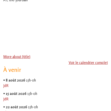
en
Gascogne
toulousaine
!
More about {title}
Voir le calendrier complet
À venir
•
8 août 2026
15h-0h
JdR
•
15 août 2026
15h-0h
JdR
•
22 août 2026
15h-0h