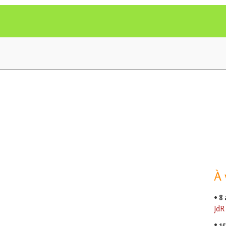
À 
•
8
JdR
•
15