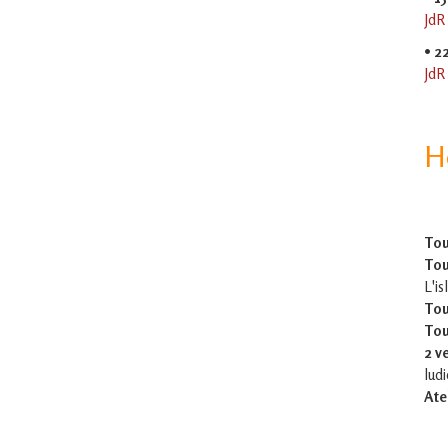
JdR
•
2
JdR
H
Tou
Tou
L'is
Tou
Tou
2 v
lud
Ate