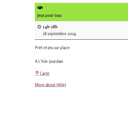
de
L'Isle
Jeux pour tous
Jourdain
14h-18h
28 septembre 2024
Jouons
ensemble
Prêt et jeu sur place
en
Gascogne
toulousaine
A L'Isle-Jourdain
!
Centre
Carte
Social
More about {title}
-
EVS
Jean
Jaurès