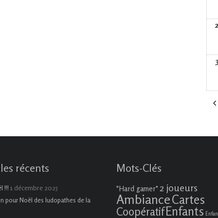
cles récents
Mots-Clés
2 joueurs
1 décembre 2025
 !!!
"Hard gamer"
Ambiance
Cartes
on pour Noël des ludopathes de la
Enfants
Coopératif
Enfan