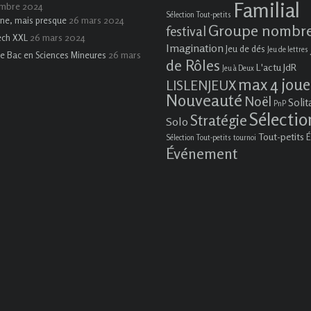
Familial
embre 2024
Sélection Tout-petits
26 mars 2024
ne, mais presque
Groupe nombr
festival
26 mars 2024
ech XXL
Imagination
Jeu de dés
Jeu de lettres
26 mars
e Bac en Sciences Mineures
de Rôles
L'actu JdR
Jeu à Deux
max 4 joue
LISLENJEUX
Nouveauté
Noël
Solit
PnP
Sélectio
Stratégie
Solo
Tout-petits
É
Sélection Tout-petits
tournoi
Événement