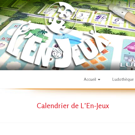
Skip
to
content
L'En-
Accueil
Ludothèque
Jeux
Calendrier de L’En-Jeux
–
ludothèque