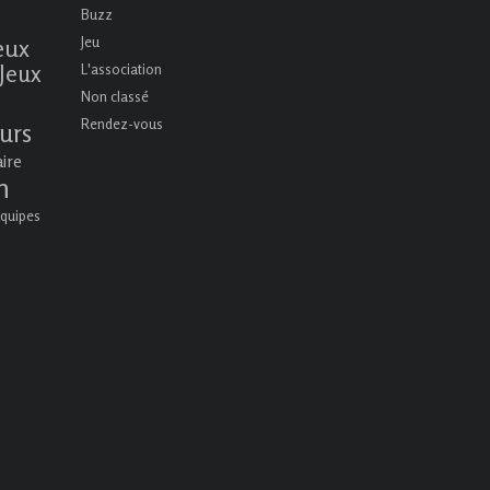
Buzz
eux
Jeu
Jeux
L'association
Non classé
Rendez-vous
urs
aire
n
quipes