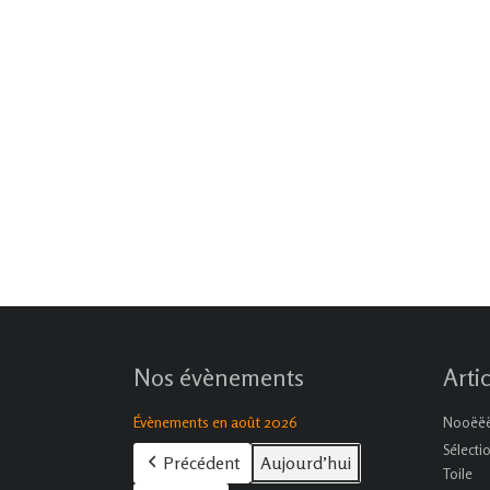
Nos évènements
Arti
Évènements en août 2026
Nooëëël
Sélecti
Précédent
Aujourd’hui
Toile