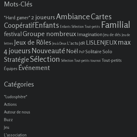
Mots-Clés
Ambiance
Cartes
2 joueurs
"Hard gamer"
Familial
Enfants
Coopératif
Enfants Sélection Tout-petits
Groupe nombreux
festival
Imagination
Jeu de dés
Jeu de
max
Jeux de Rôles
LISLENJEUX
L'actu JdR
lettres
Jeu à Deux
4 joueurs
Nouveauté
Noël
Solo
Solitaire
PnP
Sélection
Stratégie
Tout-petits
Sélection Tout-petits
tournoi
Événement
Équipes
Catégories
"Ludosphère"
Actions
Autour de nous
Buzz
Jeu
L'association