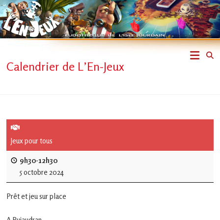
Skip
to
content
L'En-
Calendrier de L’En-Jeux
Jeux
–
ludothèque
de
Jeux pour tous
L'Isle
9h30-12h30
5 octobre 2024
Jourdain
Prêt et jeu sur place
Jouons
ensemble
A Pujaudran