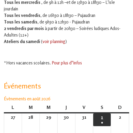
Tous les mercredis ,
de 9h à 12h –et
de 15h30 à 18h30 – L'isle
jourdain
Tous les vendredis
, de 16h30 à 18h30 – Pujaudran
Tous les samedis
, de 9h30 à 12h30 - Pujaudran
2 vendredis par mois
à partir de 20h30 – Soirées ludiques Ados-
Adultes (12+)
Ateliers du samedi
(
voir planning
)
*Hors vacances scolaires.
Pour plus d''infos
Événements
Évènements en août 2026
L
lundi
M
mardi
M
mercredi
J
jeudi
V
vendredi
S
samedi
D
dima
27
27
28
28
29
29
30
30
31
31
1
1
2
2
●
juillet
juillet
juillet
juillet
juillet
août
août
(1
2026
2026
2026
2026
2026
2026
2026