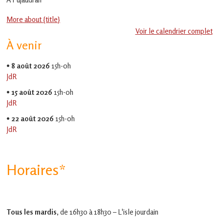
en
Gascogne
More about {title}
toulousaine
!
Voir le calendrier complet
À venir
•
8 août 2026
15h-0h
JdR
•
15 août 2026
15h-0h
JdR
•
22 août 2026
15h-0h
JdR
Horaires*
Tous les mardis,
de 16h30 à 18h30 – L'isle jourdain