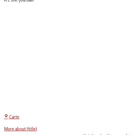
en
Gascogne
toulousaine
!
Centre
Carte
Social
More about {title}
-