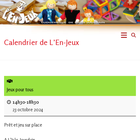
Skip
to
content
L'En-
Calendrier de L’En-Jeux
Jeux
–
ludothèque
de
Jeux pour tous
L'Isle
14h30-18h30
23 octobre 2024
Jourdain
Prêt et jeu sur place
Jouons
ensemble
A L'Isle-Jourdain