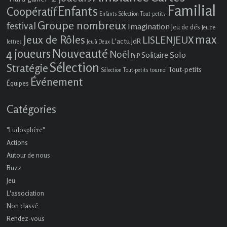
Familial
Enfants
Coopératif
Enfants Sélection Tout-petits
Groupe nombreux
festival
Imagination
Jeu de dés
Jeu de
max
Jeux de Rôles
LISLENJEUX
L'actu JdR
lettres
Jeu à Deux
4 joueurs
Nouveauté
Noël
Solo
Solitaire
PnP
Sélection
Stratégie
Tout-petits
Sélection Tout-petits
tournoi
Événement
Équipes
Catégories
"Ludosphère"
Actions
Autour de nous
Buzz
Jeu
L'association
Non classé
Rendez-vous