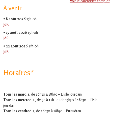
Voir le calendrier complet
EVS
À venir
Jean
Jaurès
•
8 août 2026
15h-0h
JdR
•
15 août 2026
15h-0h
JdR
•
22 août 2026
15h-0h
JdR
Horaires*
Tous les mardis,
de 16h30 à 18h30 – L'isle jourdain
Tous les mercredis ,
de 9h à 12h –et
de 15h30 à 18h30 – L'isle
jourdain
Tous les vendredis
, de 16h30 à 18h30 – Pujaudran