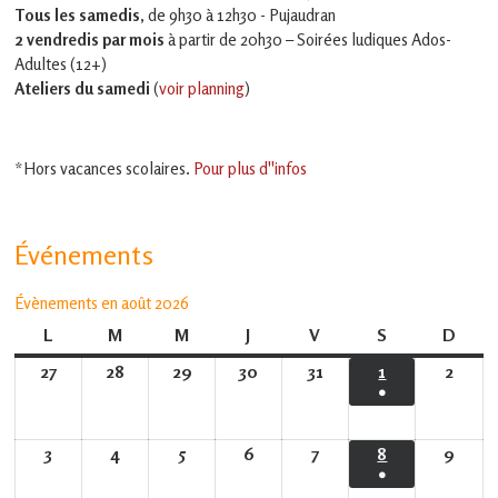
Tous les samedis
, de 9h30 à 12h30 - Pujaudran
2 vendredis par mois
à partir de 20h30 – Soirées ludiques Ados-
Adultes (12+)
Ateliers du samedi
(
voir planning
)
*Hors vacances scolaires.
Pour plus d''infos
Événements
Évènements en août 2026
L
lundi
M
mardi
M
mercredi
J
jeudi
V
vendredi
S
samedi
D
dima
27
27
28
28
29
29
30
30
31
31
1
1
2
2
●
juillet
juillet
juillet
juillet
juillet
août
août
(1
2026
2026
2026
2026
2026
2026
2026
évènement)
3
3
4
4
5
5
6
6
7
7
8
8
9
9
●
août
août
août
août
août
août
août