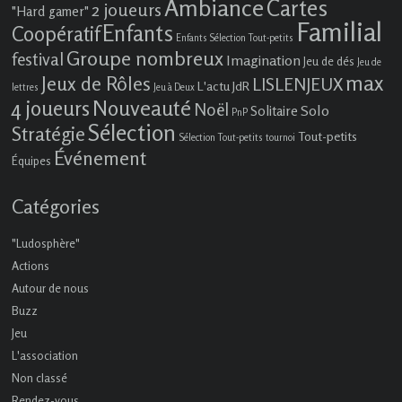
Ambiance
Cartes
2 joueurs
"Hard gamer"
Familial
Enfants
Coopératif
Enfants Sélection Tout-petits
Groupe nombreux
festival
Imagination
Jeu de dés
Jeu de
max
Jeux de Rôles
LISLENJEUX
L'actu JdR
lettres
Jeu à Deux
4 joueurs
Nouveauté
Noël
Solo
Solitaire
PnP
Sélection
Stratégie
Tout-petits
Sélection Tout-petits
tournoi
Événement
Équipes
Catégories
"Ludosphère"
Actions
Autour de nous
Buzz
Jeu
L'association
Non classé
Rendez-vous