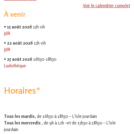
en
Voir le calendrier complet
Gascogne
À venir
toulousaine
!
•
15 août 2026
15h-0h
JdR
•
22 août 2026
15h-0h
JdR
•
25 août 2026
16h30-18h30
Ludothèque
Horaires*
Tous les mardis,
de 16h30 à 18h30 – L'isle jourdain
Tous les mercredis ,
de 9h à 12h –et
de 15h30 à 18h30 – L'isle
jourdain