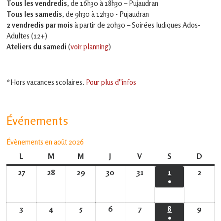
Tous les vendredis
, de 16h30 à 18h30 – Pujaudran
Tous les samedis
, de 9h30 à 12h30 - Pujaudran
2 vendredis par mois
à partir de 20h30 – Soirées ludiques Ados-
Adultes (12+)
Ateliers du samedi
(
voir planning
)
*Hors vacances scolaires.
Pour plus d''infos
Événements
Évènements en août 2026
L
lundi
M
mardi
M
mercredi
J
jeudi
V
vendredi
S
samedi
D
dima
27
27
28
28
29
29
30
30
31
31
1
1
2
2
●
juillet
juillet
juillet
juillet
juillet
août
août
(1
2026
2026
2026
2026
2026
2026
2026
évènement)
3
3
4
4
5
5
6
6
7
7
8
8
9
9
●