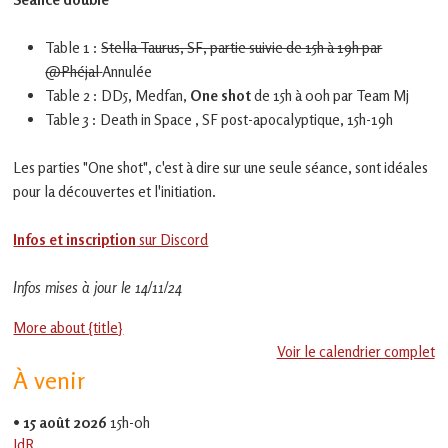
en
Gascogne
toulousaine
Table 1 :
Stella Taurus, SF, partie suivie de 15h à 19h par
!
@Phéjal
Annulée
Table 2 : DD5, Medfan,
One shot
de 15h à 00h par Team Mj
Table 3 : Death in Space , SF post-apocalyptique, 15h-19h
Les parties "One shot", c'est à dire sur une seule séance, sont idéales
pour la découvertes et l'initiation.
Infos et inscription
sur Discord
Infos mises à jour le 14/11/24
More about {title}
Voir le calendrier complet
À venir
•
15 août 2026
15h-0h
JdR