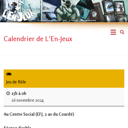
Skip
to
content
L'En-
Calendrier de L’En-Jeux
Jeux
–
ludothèque
de
Jeu de Rôle
L'Isle
15h à 0h
16 novembre 2024
Jourdain
Au Centre Social (EFJ, 2 av du Courdé)
Jouons
ensemble
Séance double