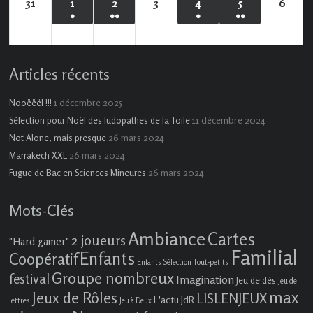
31
31
1
1
2
2
3
3
4
4
5
5
6
6
●
●●
●
●●
août
septembre
septembre
septembre
septembre
septembre
sept
(1
(2
(1
(3
2026
2026
2026
2026
2026
2026
2026
évènement)
évènements)
évènement)
évènements)
Articles récents
1 décembre 2025
Nooëëël !!!
11 décembre 2024
Sélection pour Noël des ludopathes de la Toile
26 mars 2024
Not Alone, mais presque
26 mars 2024
Marrakech XXL
26 mars 2024
Fugue de Bac en Sciences Mineures
Mots-Clés
Ambiance
Cartes
2 joueurs
"Hard gamer"
Familial
Enfants
Coopératif
Enfants Sélection Tout-petits
Groupe nombreux
festival
Imagination
Jeu de dés
Jeu de
max
Jeux de Rôles
LISLENJEUX
L'actu JdR
lettres
Jeu à Deux