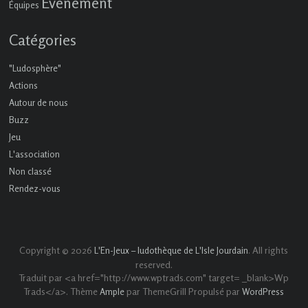
Événement
Équipes
Catégories
"Ludosphère"
Actions
Autour de nous
Buzz
Jeu
L'association
Non classé
Rendez-vous
Copyright © 2026
. All rights
L'En-Jeux – ludothèque de L'Isle Jourdain
reserved.
Traduit par <a href="http://www.wptrads.com" target= _blank>Wp
Trads</a>. Thème
par ThemeGrill Propulsé par
Ample
WordPress