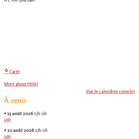
en
Gascogne
toulousaine
!
Centre
Carte
Social
More about {title}
-
Voir le calendrier complet
EVS
À venir
Jean
Jaurès
•
15 août 2026
15h-0h
JdR
•
22 août 2026
15h-0h
JdR