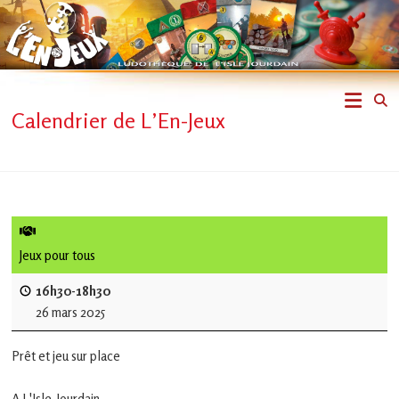
Skip
to
content
L'En-
Calendrier de L’En-Jeux
Jeux
–
ludothèque
de
Jeux pour tous
L'Isle
16h30-18h30
26 mars 2025
Jourdain
Prêt et jeu sur place
Jouons
ensemble
A L'Isle-Jourdain