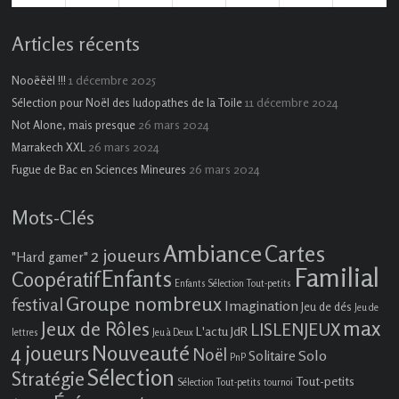
évènement)
évènements)
évènement)
évènements)
Articles récents
1 décembre 2025
Nooëëël !!!
11 décembre 2024
Sélection pour Noël des ludopathes de la Toile
26 mars 2024
Not Alone, mais presque
26 mars 2024
Marrakech XXL
26 mars 2024
Fugue de Bac en Sciences Mineures
Mots-Clés
Ambiance
Cartes
2 joueurs
"Hard gamer"
Familial
Enfants
Coopératif
Enfants Sélection Tout-petits
Groupe nombreux
festival
Imagination
Jeu de dés
Jeu de
max
Jeux de Rôles
LISLENJEUX
L'actu JdR
lettres
Jeu à Deux
4 joueurs
Nouveauté
Noël
Solo
Solitaire
PnP
Sélection
Stratégie
Tout-petits
Sélection Tout-petits
tournoi