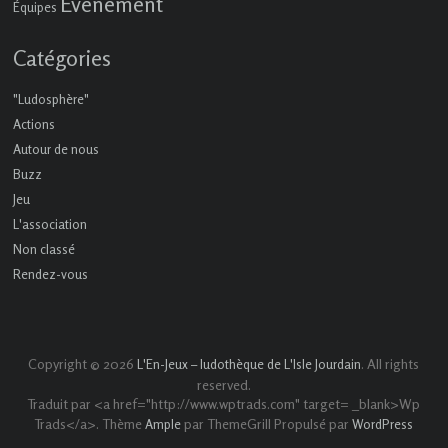
Événement
Équipes
Catégories
"Ludosphère"
Actions
Autour de nous
Buzz
Jeu
L'association
Non classé
Rendez-vous
Copyright © 2026
. All rights
L'En-Jeux – ludothèque de L'Isle Jourdain
reserved.
Traduit par <a href="http://www.wptrads.com" target= _blank>Wp
Trads</a>. Thème
par ThemeGrill Propulsé par
Ample
WordPress