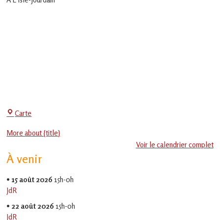
en
Gascogne
toulousaine
!
Centre
Carte
Social
More about {title}
-
Voir le calendrier complet
EVS
À venir
Jean
Jaurès
•
15 août 2026
15h-0h
JdR
•
22 août 2026
15h-0h
JdR