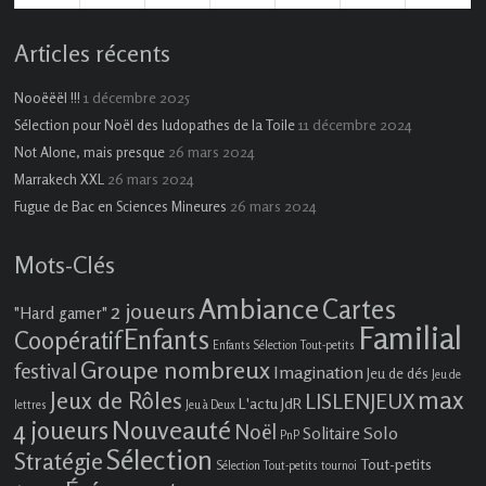
évènement)
évènements)
évènement)
évènements)
Articles récents
1 décembre 2025
Nooëëël !!!
11 décembre 2024
Sélection pour Noël des ludopathes de la Toile
26 mars 2024
Not Alone, mais presque
26 mars 2024
Marrakech XXL
26 mars 2024
Fugue de Bac en Sciences Mineures
Mots-Clés
Ambiance
Cartes
2 joueurs
"Hard gamer"
Familial
Enfants
Coopératif
Enfants Sélection Tout-petits
Groupe nombreux
festival
Imagination
Jeu de dés
Jeu de
max
Jeux de Rôles
LISLENJEUX
L'actu JdR
lettres
Jeu à Deux
4 joueurs
Nouveauté
Noël
Solo
Solitaire
PnP
Sélection
Stratégie
Tout-petits
Sélection Tout-petits
tournoi