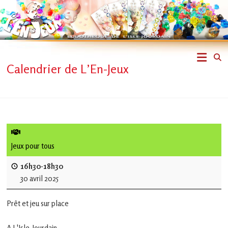
Skip
to
content
L'En-
Calendrier de L’En-Jeux
Jeux
–
ludothèque
de
Jeux pour tous
L'Isle
16h30-18h30
30 avril 2025
Jourdain
Prêt et jeu sur place
Jouons
ensemble
A L'Isle-Jourdain