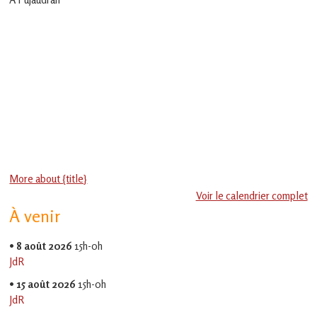
en
Gascogne
toulousaine
!
More about {title}
Voir le calendrier complet
À venir
•
8 août 2026
15h-0h
JdR
•
15 août 2026
15h-0h
JdR