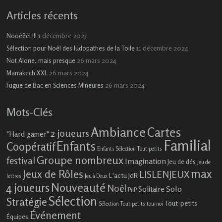
Articles récents
1 décembre 2025
Nooëëël !!!
11 décembre 2024
Sélection pour Noël des ludopathes de la Toile
26 mars 2024
Not Alone, mais presque
26 mars 2024
Marrakech XXL
26 mars 2024
Fugue de Bac en Sciences Mineures
Mots-Clés
Ambiance
Cartes
2 joueurs
"Hard gamer"
Familial
Enfants
Coopératif
Enfants Sélection Tout-petits
Groupe nombreux
festival
Imagination
Jeu de dés
Jeu de
max
Jeux de Rôles
LISLENJEUX
L'actu JdR
lettres
Jeu à Deux
4 joueurs
Nouveauté
Noël
Solo
Solitaire
PnP
Sélection
Stratégie
Tout-petits
Sélection Tout-petits
tournoi
Événement
Équipes