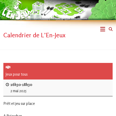
Skip
to
content
L'En-
Calendrier de L’En-Jeux
Jeux
–
ludothèque
de
Jeux pour tous
L'Isle
16h30-18h30
2 mai 2025
Jourdain
Prêt et jeu sur place
Jouons
ensemble
A Pujaudran