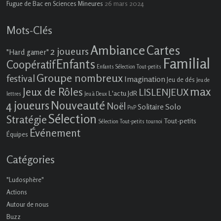
26 mars 2024
Fugue de Bac en Sciences Mineures
Mots-Clés
Ambiance
Cartes
2 joueurs
"Hard gamer"
Familial
Enfants
Coopératif
Enfants Sélection Tout-petits
Groupe nombreux
festival
Imagination
Jeu de dés
Jeu de
max
Jeux de Rôles
LISLENJEUX
L'actu JdR
lettres
Jeu à Deux
4 joueurs
Nouveauté
Noël
Solo
Solitaire
PnP
Sélection
Stratégie
Tout-petits
Sélection Tout-petits
tournoi
Événement
Équipes
Catégories
"Ludosphère"
Actions
Autour de nous
Buzz