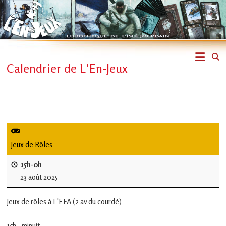
Skip
to
content
L'En-
Calendrier de L’En-Jeux
Jeux
–
ludothèque
de
Jeux de Rôles
L'Isle
15h-0h
23 août 2025
Jourdain
Jeux de rôles à L'EFA (2 av du courdé)
Jouons
ensemble
15h - minuit