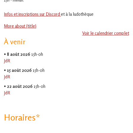
en
Gascogne
toulousaine
Infos et inscriptions sur Discord
et à la ludothèque
!
More about {title}
Voir le calendrier complet
À venir
•
8 août 2026
15h-0h
JdR
•
15 août 2026
15h-0h
JdR
•
22 août 2026
15h-0h
JdR
Horaires*