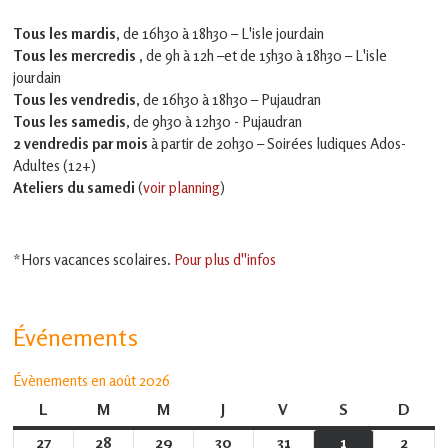
Tous les mardis,
de 16h30 à 18h30 – L'isle jourdain
Tous les mercredis ,
de 9h à 12h –et
de 15h30 à 18h30 – L'isle
jourdain
Tous les vendredis
, de 16h30 à 18h30 – Pujaudran
Tous les samedis
, de 9h30 à 12h30 - Pujaudran
2 vendredis par mois
à partir de 20h30 – Soirées ludiques Ados-
Adultes (12+)
Ateliers du samedi
(
voir planning
)
*Hors vacances scolaires.
Pour plus d''infos
Événements
Évènements en août 2026
L
lundi
M
mardi
M
mercredi
J
jeudi
V
vendredi
S
samedi
D
dima
27
27
28
28
29
29
30
30
31
31
1
1
2
2