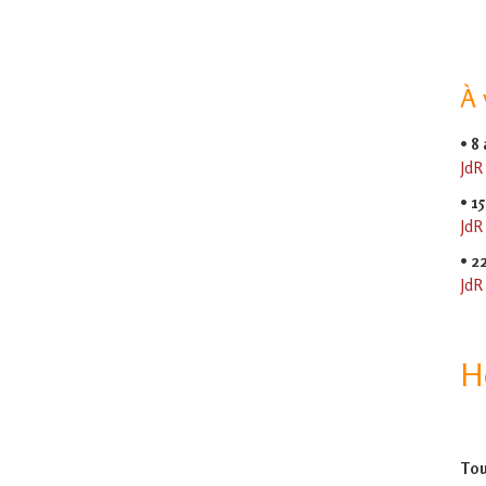
À 
•
8
JdR
•
15
JdR
•
2
JdR
H
Tou