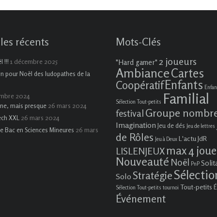
cles récents
Mots-Clés
2 joueurs
1 décembre 2025
 !!!
"Hard gamer"
Ambiance
Cartes
on pour Noël des ludopathes de la
Enfants
Coopératif
Enfan
Familial
embre 2024
Sélection Tout-petits
26 mars 2024
ne, mais presque
Groupe nombr
festival
26 mars 2024
ech XXL
Imagination
Jeu de dés
Jeu de lettres
26 mars
e Bac en Sciences Mineures
de Rôles
L'actu JdR
Jeu à Deux
max 4 joue
LISLENJEUX
Nouveauté
Noël
Solit
PnP
Sélectio
Stratégie
Solo
Tout-petits
É
Sélection Tout-petits
tournoi
Événement