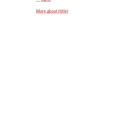
Social
More about {title}
-
EVS
Jean
Jaurès