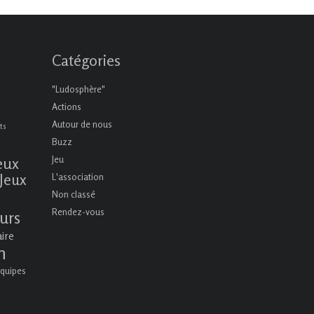
Catégories
"Ludosphère"
Actions
Autour de nous
ts
Buzz
eux
Jeu
Jeux
L'association
Non classé
Rendez-vous
urs
aire
n
quipes