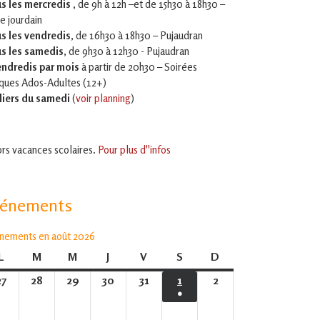
s les mercredis ,
de 9h à 12h –et
de 15h30 à 18h30 –
le jourdain
s les vendredis
, de 16h30 à 18h30 – Pujaudran
s les samedis
, de 9h30 à 12h30 - Pujaudran
endredis par mois
à partir de 20h30 – Soirées
iques Ados-Adultes (12+)
liers du samedi
(
voir planning
)
rs vacances scolaires.
Pour plus d''infos
vénements
nements en août 2026
L
lundi
M
mardi
M
mercredi
J
jeudi
V
vendredi
S
samedi
D
dimanche
27
27
28
28
29
29
30
30
31
31
1
1
2
2
●
juillet
juillet
juillet
juillet
juillet
août
août
(1
2026
2026
2026
2026
2026
2026
2026