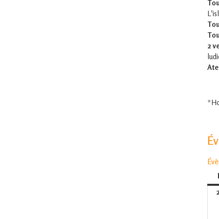
Tou
L'is
Tou
Tou
2 v
lud
Ate
*Ho
É
Évè