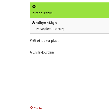
de
L'Isle
Jeux pour tous
Jourdain
16h30-18h30
24 septembre 2025
Jouons
ensemble
Prêt et jeu sur place
en
Gascogne
toulousaine
A L'Isle-Jourdain
!
Centre
Carte