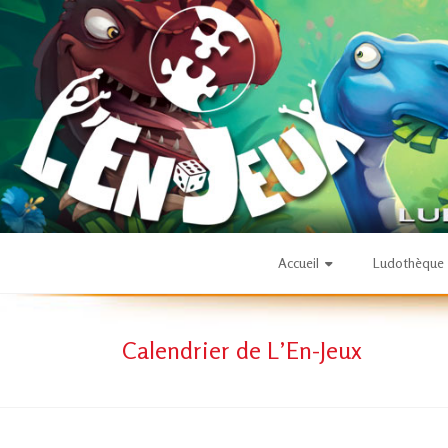
Skip
to
content
L'En-
Accueil
Ludothèque
Jeux
Calendrier de L’En-Jeux
–
ludothèque