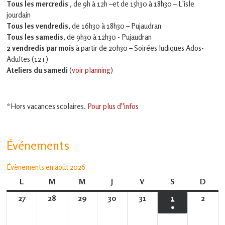
Tous les mercredis ,
de 9h à 12h –et
de 15h30 à 18h30 – L'isle
jourdain
Tous les vendredis
, de 16h30 à 18h30 – Pujaudran
Tous les samedis
, de 9h30 à 12h30 - Pujaudran
2 vendredis par mois
à partir de 20h30 – Soirées ludiques Ados-
Adultes (12+)
Ateliers du samedi
(
voir planning
)
*Hors vacances scolaires.
Pour plus d''infos
Événements
Évènements en août 2026
L
lundi
M
mardi
M
mercredi
J
jeudi
V
vendredi
S
samedi
D
dima
27
27
28
28
29
29
30
30
31
31
1
1
2
2
●
juillet
juillet
juillet
juillet
juillet
août
août
(1
2026
2026
2026
2026
2026
2026
2026