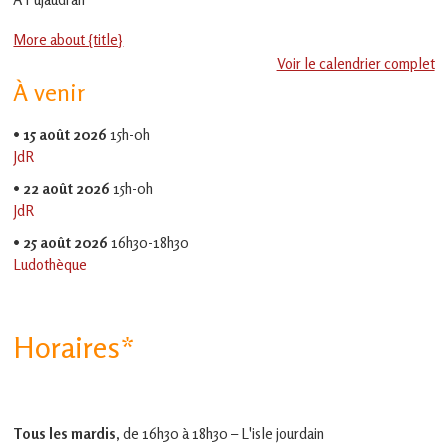
en
Gascogne
More about {title}
toulousaine
!
Voir le calendrier complet
À venir
•
15 août 2026
15h-0h
JdR
•
22 août 2026
15h-0h
JdR
•
25 août 2026
16h30-18h30
Ludothèque
Horaires*
Tous les mardis,
de 16h30 à 18h30 – L'isle jourdain