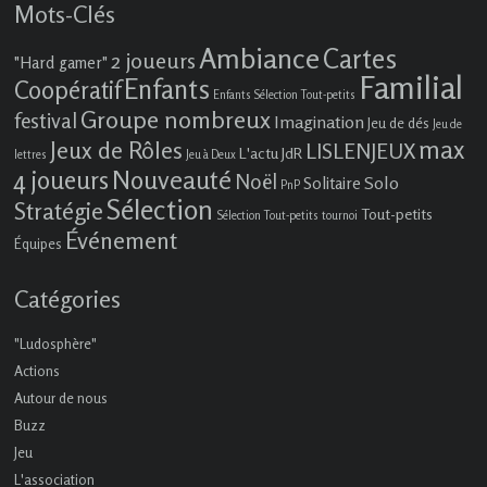
Mots-Clés
Ambiance
Cartes
2 joueurs
"Hard gamer"
Familial
Enfants
Coopératif
Enfants Sélection Tout-petits
Groupe nombreux
festival
Imagination
Jeu de dés
Jeu de
max
Jeux de Rôles
LISLENJEUX
L'actu JdR
lettres
Jeu à Deux
4 joueurs
Nouveauté
Noël
Solo
Solitaire
PnP
Sélection
Stratégie
Tout-petits
Sélection Tout-petits
tournoi
Événement
Équipes
Catégories
"Ludosphère"
Actions
Autour de nous
Buzz
Jeu
L'association