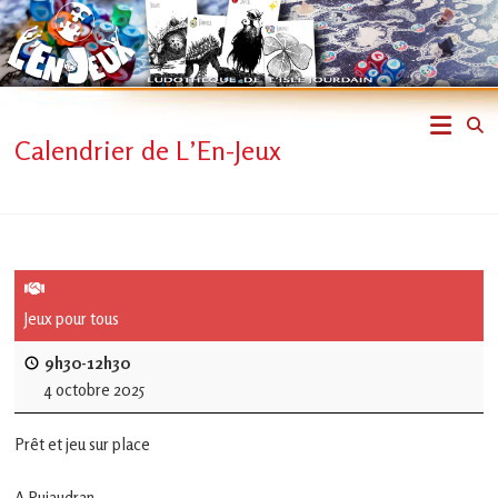
Skip
to
content
L'En-
Calendrier de L’En-Jeux
Jeux
–
ludothèque
de
Jeux pour tous
L'Isle
9h30-12h30
4 octobre 2025
Jourdain
Prêt et jeu sur place
Jouons
ensemble
A Pujaudran