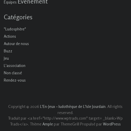
Événement
Équipes
Catégories
"Ludosphère"
Actions
Autour de nous
Buzz
Jeu
L'association
Non classé
Rendez-vous
Copyright © 2026
. All rights
L'En-Jeux – ludothèque de L'Isle Jourdain
reserved.
Traduit par <a href="http://www.wptrads.com" target= _blank>Wp
Trads</a>. Thème
par ThemeGrill Propulsé par
Ample
WordPress