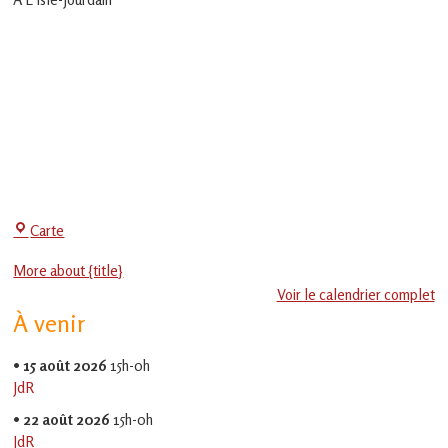
en
Gascogne
toulousaine
!
Centre
Carte
Social
More about {title}
-
Voir le calendrier complet
EVS
À venir
Jean
Jaurès
•
15 août 2026
15h-0h
JdR
•
22 août 2026
15h-0h
JdR