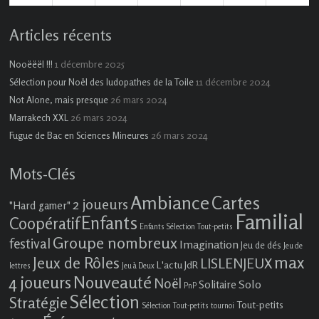
évènement)
évènements)
évènement)
évènements)
Articles récents
1 décembre 2025
Nooëëël !!!
11 décembre 2024
Sélection pour Noël des ludopathes de la Toile
26 mars 2024
Not Alone, mais presque
26 mars 2024
Marrakech XXL
26 mars 2024
Fugue de Bac en Sciences Mineures
Mots-Clés
Ambiance
Cartes
2 joueurs
"Hard gamer"
Familial
Enfants
Coopératif
Enfants Sélection Tout-petits
Groupe nombreux
festival
Imagination
Jeu de dés
Jeu de
max
Jeux de Rôles
LISLENJEUX
L'actu JdR
lettres
Jeu à Deux
4 joueurs
Nouveauté
Noël
Solo
Solitaire
PnP
Sélection
Stratégie
Tout-petits
Sélection Tout-petits
tournoi