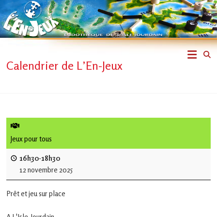
Skip
to
content
L'En-
Calendrier de L’En-Jeux
Jeux
–
ludothèque
de
Jeux pour tous
L'Isle
16h30-18h30
12 novembre 2025
Jourdain
Prêt et jeu sur place
Jouons
ensemble
A L'Isle-Jourdain