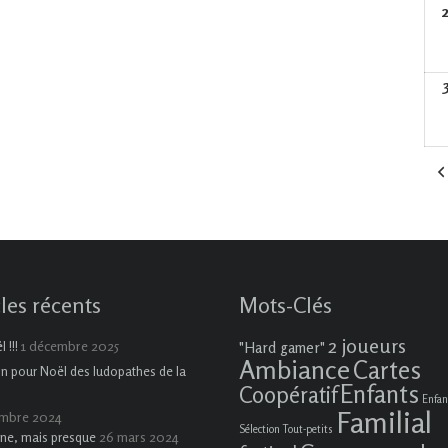
cles récents
Mots-Clés
2 joueurs
1 décembre 2025
 !!!
"Hard gamer"
Ambiance
Cartes
on pour Noël des ludopathes de la
Enfants
Coopératif
Enfan
Familial
embre 2024
Sélection Tout-petits
26 mars 2024
ne, mais presque