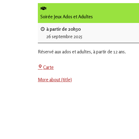
de
L'Isle
Soirée Jeux Ados et Adultes
Jourdain
à partir de 20h30
26 septembre 2025
Jouons
ensemble
Réservé aux ados et adultes, à partir de 12 ans.
en
Gascogne
toulousaine
Centre
Carte
!
Social
More about {title}
-
EVS
Jean
Jaurès