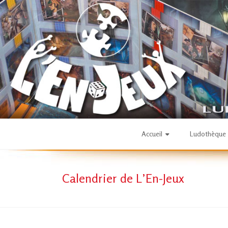
Skip
to
content
L'En-
Accueil
Ludothèque
Jeux
Calendrier de L’En-Jeux
–
ludothèque