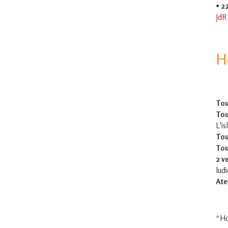
•
2
JdR
H
Tou
Tou
L'is
Tou
Tou
2 v
lud
Ate
*Ho