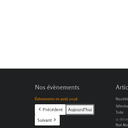
Nos évènements
Arti
Évènements en août 2026
Nooëëël
Sélecti
Précédent
Aujourd’hui
Toile
11 déc
Suivant
Not Alo