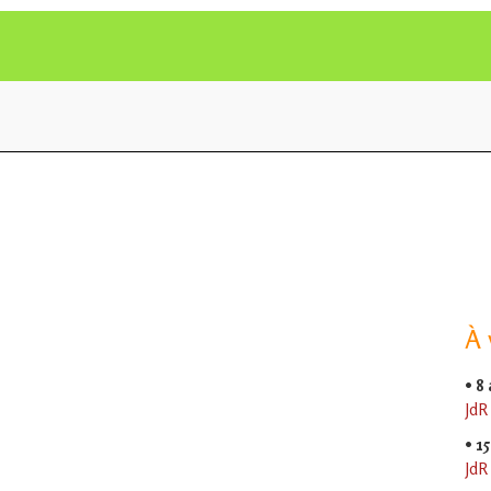
À 
•
8
JdR
•
15
JdR