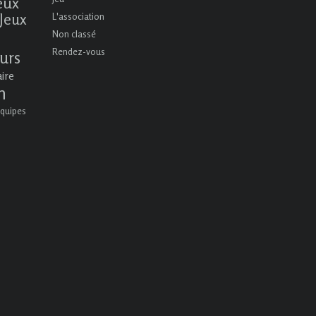
eux
Jeux
L'association
Non classé
Rendez-vous
urs
aire
n
quipes