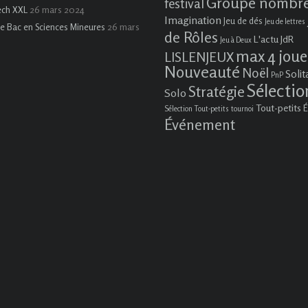
Groupe nombr
festival
26 mars 2024
ech XXL
Imagination
Jeu de dés
Jeu de lettres
26 mars
e Bac en Sciences Mineures
de Rôles
L'actu JdR
Jeu à Deux
max 4 joue
LISLENJEUX
Nouveauté
Noël
Solit
PnP
Sélectio
Stratégie
Solo
Tout-petits
É
Sélection Tout-petits
tournoi
Événement