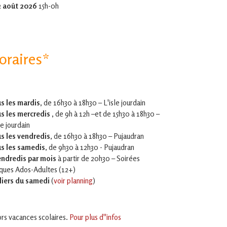
2 août 2026
15h-0h
oraires*
s les mardis,
de 16h30 à 18h30 – L'isle jourdain
s les mercredis ,
de 9h à 12h –et
de 15h30 à 18h30 –
le jourdain
s les vendredis
, de 16h30 à 18h30 – Pujaudran
s les samedis
, de 9h30 à 12h30 - Pujaudran
endredis par mois
à partir de 20h30 – Soirées
iques Ados-Adultes (12+)
liers du samedi
(
voir planning
)
rs vacances scolaires.
Pour plus d''infos