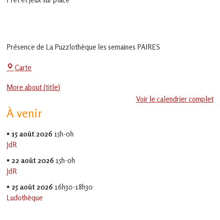
en
Gascogne
toulousaine
!
Présence de La Puzzlothèque les semaines PAIRES
La
Carte
Jeu-
More about {title}
Thé
Voir le calendrier complet
À venir
•
15 août 2026
15h-0h
JdR
•
22 août 2026
15h-0h
JdR
•
25 août 2026
16h30-18h30
Ludothèque