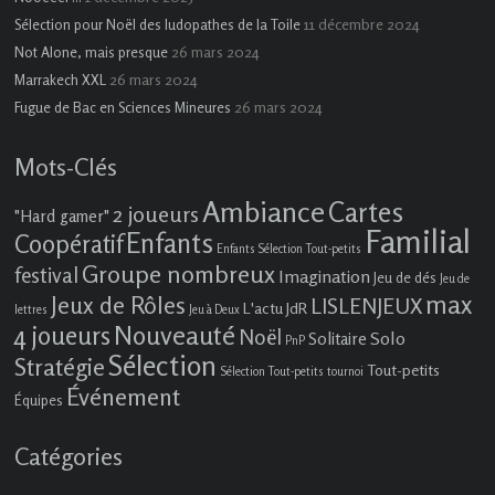
11 décembre 2024
Sélection pour Noël des ludopathes de la Toile
26 mars 2024
Not Alone, mais presque
26 mars 2024
Marrakech XXL
26 mars 2024
Fugue de Bac en Sciences Mineures
Mots-Clés
Ambiance
Cartes
2 joueurs
"Hard gamer"
Familial
Enfants
Coopératif
Enfants Sélection Tout-petits
Groupe nombreux
festival
Imagination
Jeu de dés
Jeu de
max
Jeux de Rôles
LISLENJEUX
L'actu JdR
lettres
Jeu à Deux
4 joueurs
Nouveauté
Noël
Solo
Solitaire
PnP
Sélection
Stratégie
Tout-petits
Sélection Tout-petits
tournoi
Événement
Équipes
Catégories