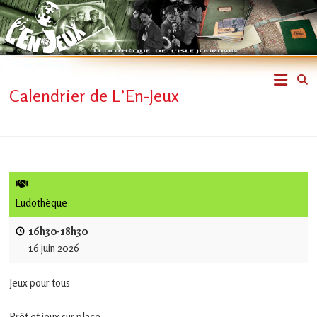
Skip
to
content
L'En-
Calendrier de L’En-Jeux
Jeux
–
ludothèque
de
Ludothèque
L'Isle
16h30-18h30
16 juin 2026
Jourdain
Jeux pour tous
Jouons
ensemble
Prêt et jeux sur place