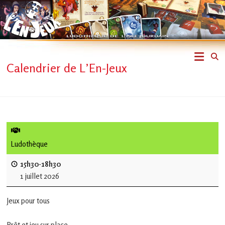
Skip
to
content
L'En-
Calendrier de L’En-Jeux
Jeux
–
ludothèque
de
Ludothèque
L'Isle
15h30-18h30
1 juillet 2026
Jourdain
Jeux pour tous
Jouons
ensemble
Prêt et jeu sur place