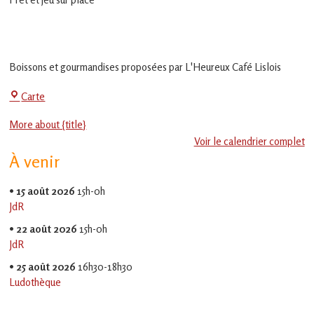
en
Gascogne
toulousaine
!
Boissons et gourmandises proposées par L'Heureux Café Lislois
La
Carte
Jeu-
More about {title}
Thé
Voir le calendrier complet
À venir
•
15 août 2026
15h-0h
JdR
•
22 août 2026
15h-0h
JdR
•
25 août 2026
16h30-18h30
Ludothèque