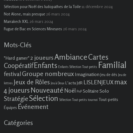
11 décembre 2024
Sélection pour Noël des ludopathes de la Toile
26 mars 2024
Not Alone, mais presque
26 mars 2024
Marrakech XXL
26 mars 2024
Fugue de Bac en Sciences Mineures
Mots-Clés
Ambiance
Cartes
2 joueurs
"Hard gamer"
Familial
Enfants
Coopératif
Enfants Sélection Tout-petits
Groupe nombreux
festival
Imagination
Jeu de dés
Jeu de
max
Jeux de Rôles
LISLENJEUX
L'actu JdR
lettres
Jeu à Deux
4 joueurs
Nouveauté
Noël
Solo
Solitaire
PnP
Sélection
Stratégie
Tout-petits
Sélection Tout-petits
tournoi
Événement
Équipes
Catégories