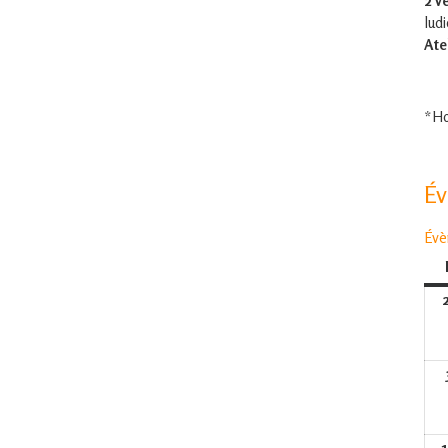
2 v
lud
Ate
*Ho
É
Évè