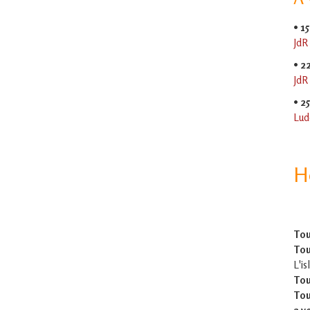
•
15
JdR
•
2
JdR
•
2
Lud
H
Tou
Tou
L'is
Tou
Tou