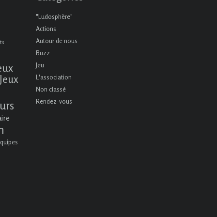
"Ludosphère"
Actions
Autour de nous
ts
Buzz
eux
Jeu
Jeux
L'association
Non classé
Rendez-vous
urs
aire
n
quipes