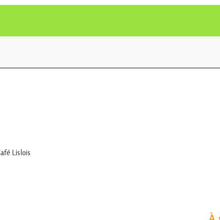
fé Lislois
À 