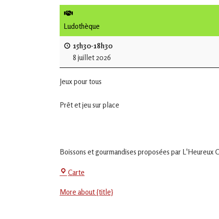
de
L'Isle
Ludothèque
Jourdain
15h30-18h30
8 juillet 2026
Jouons
ensemble
Jeux pour tous
en
Gascogne
toulousaine
Prêt et jeu sur place
!
Boissons et gourmandises proposées par L'Heureux Ca
La
Carte
Jeu-
More about {title}
Thé