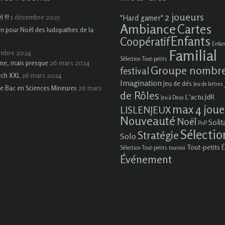
2 joueurs
1 décembre 2025
 !!!
"Hard gamer"
Ambiance
Cartes
on pour Noël des ludopathes de la
Enfants
Coopératif
Enfan
Familial
embre 2024
Sélection Tout-petits
26 mars 2024
ne, mais presque
Groupe nombr
festival
26 mars 2024
ech XXL
Imagination
Jeu de dés
Jeu de lettres
26 mars
e Bac en Sciences Mineures
de Rôles
L'actu JdR
Jeu à Deux
max 4 joue
LISLENJEUX
Nouveauté
Noël
Solit
PnP
Sélectio
Stratégie
Solo
Tout-petits
É
Sélection Tout-petits
tournoi
Événement