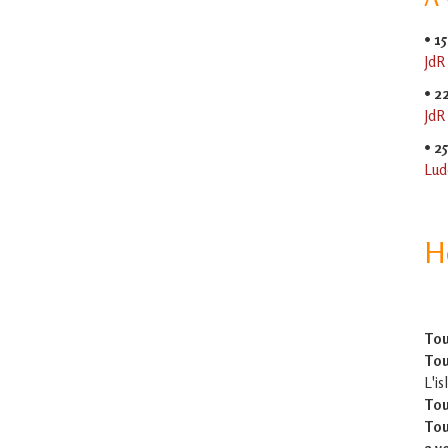
•
15
JdR
•
2
JdR
•
2
Lud
H
Tou
Tou
L'is
Tou
Tou