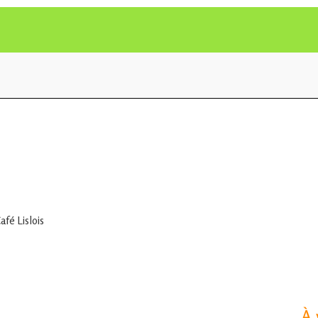
fé Lislois
À 