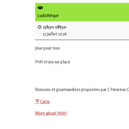
de
L'Isle
Ludothèque
Jourdain
15h30-18h30
15 juillet 2026
Jouons
ensemble
Jeux pour tous
en
Gascogne
toulousaine
Prêt et jeu sur place
!
Boissons et gourmandises proposées par L'Heureux Ca
La
Carte
Jeu-
More about {title}
Thé