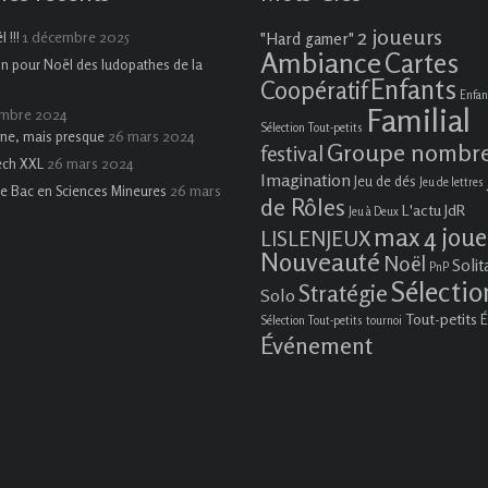
2 joueurs
1 décembre 2025
 !!!
"Hard gamer"
Ambiance
Cartes
on pour Noël des ludopathes de la
Enfants
Coopératif
Enfan
Familial
embre 2024
Sélection Tout-petits
26 mars 2024
ne, mais presque
Groupe nombr
festival
26 mars 2024
ech XXL
Imagination
Jeu de dés
Jeu de lettres
26 mars
e Bac en Sciences Mineures
de Rôles
L'actu JdR
Jeu à Deux
max 4 joue
LISLENJEUX
Nouveauté
Noël
Solit
PnP
Sélectio
Stratégie
Solo
Tout-petits
É
Sélection Tout-petits
tournoi
Événement