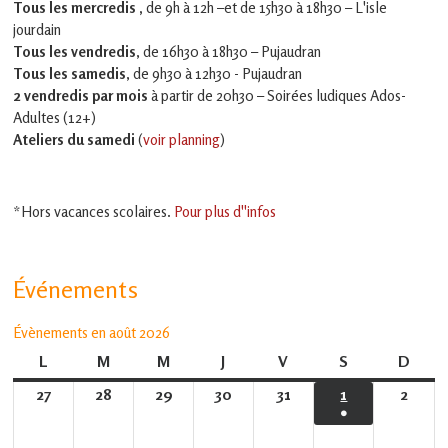
Tous les mercredis ,
de 9h à 12h –et
de 15h30 à 18h30 – L'isle
jourdain
Tous les vendredis
, de 16h30 à 18h30 – Pujaudran
Tous les samedis
, de 9h30 à 12h30 - Pujaudran
2 vendredis par mois
à partir de 20h30 – Soirées ludiques Ados-
Adultes (12+)
Ateliers du samedi
(
voir planning
)
*Hors vacances scolaires.
Pour plus d''infos
Événements
Évènements en août 2026
L
lundi
M
mardi
M
mercredi
J
jeudi
V
vendredi
S
samedi
D
dima
27
27
28
28
29
29
30
30
31
31
1
1
2
2
●
juillet
juillet
juillet
juillet
juillet
août
août
(1
2026
2026
2026
2026
2026
2026
2026