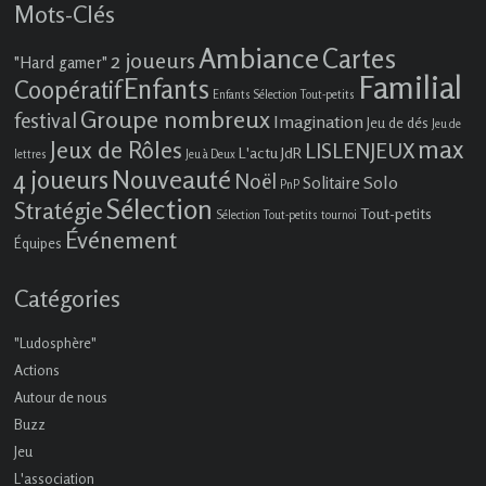
Mots-Clés
Ambiance
Cartes
2 joueurs
"Hard gamer"
Familial
Enfants
Coopératif
Enfants Sélection Tout-petits
Groupe nombreux
festival
Imagination
Jeu de dés
Jeu de
max
Jeux de Rôles
LISLENJEUX
L'actu JdR
lettres
Jeu à Deux
4 joueurs
Nouveauté
Noël
Solo
Solitaire
PnP
Sélection
Stratégie
Tout-petits
Sélection Tout-petits
tournoi
Événement
Équipes
Catégories
"Ludosphère"
Actions
Autour de nous
Buzz
Jeu
L'association