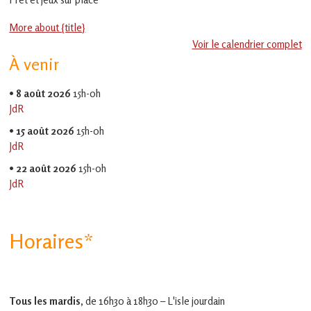
en
Gascogne
More about {title}
toulousaine
!
Voir le calendrier complet
À venir
•
8 août 2026
15h-0h
JdR
•
15 août 2026
15h-0h
JdR
•
22 août 2026
15h-0h
JdR
Horaires*
Tous les mardis,
de 16h30 à 18h30 – L'isle jourdain