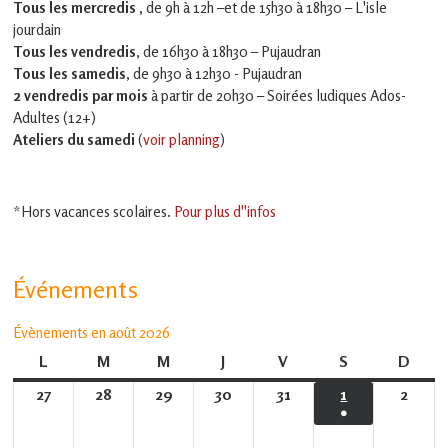
Tous les mercredis ,
de 9h à 12h –et
de 15h30 à 18h30 – L'isle
jourdain
Tous les vendredis
, de 16h30 à 18h30 – Pujaudran
Tous les samedis
, de 9h30 à 12h30 - Pujaudran
2 vendredis par mois
à partir de 20h30 – Soirées ludiques Ados-
Adultes (12+)
Ateliers du samedi
(
voir planning
)
*Hors vacances scolaires.
Pour plus d''infos
Événements
Évènements en août 2026
L
lundi
M
mardi
M
mercredi
J
jeudi
V
vendredi
S
samedi
D
dima
27
27
28
28
29
29
30
30
31
31
1
1
2
2
●
juillet
juillet
juillet
juillet
juillet
août
août
(1
2026
2026
2026
2026
2026
2026
2026