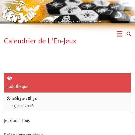
Skip
to
content
L'En-
Calendrier de L’En-Jeux
Jeux
–
ludothèque
de
Ludothèque
L'Isle
16h30-18h30
19 juin 2026
Jourdain
Jeux pour tous
Jouons
ensemble
Prêt et jeux sur place