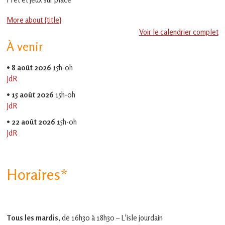
en
Gascogne
More about {title}
toulousaine
!
Voir le calendrier complet
À venir
•
8 août 2026
15h-0h
JdR
•
15 août 2026
15h-0h
JdR
•
22 août 2026
15h-0h
JdR
Horaires*
Tous les mardis,
de 16h30 à 18h30 – L'isle jourdain