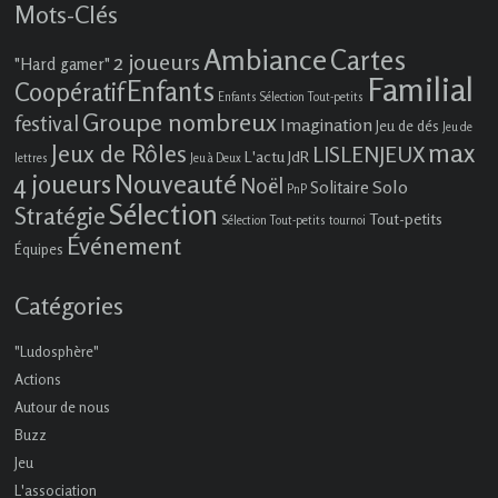
Mots-Clés
Ambiance
Cartes
2 joueurs
"Hard gamer"
Familial
Enfants
Coopératif
Enfants Sélection Tout-petits
Groupe nombreux
festival
Imagination
Jeu de dés
Jeu de
max
Jeux de Rôles
LISLENJEUX
L'actu JdR
lettres
Jeu à Deux
4 joueurs
Nouveauté
Noël
Solo
Solitaire
PnP
Sélection
Stratégie
Tout-petits
Sélection Tout-petits
tournoi
Événement
Équipes
Catégories
"Ludosphère"
Actions
Autour de nous
Buzz
Jeu
L'association