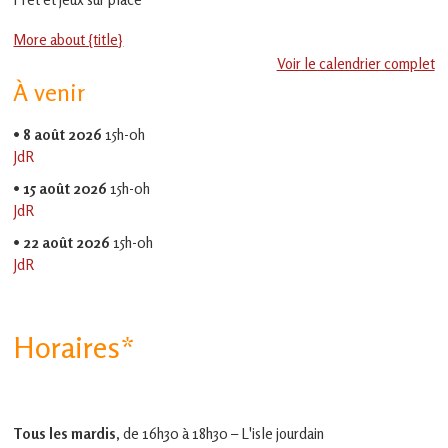
en
Gascogne
More about {title}
toulousaine
!
Voir le calendrier complet
À venir
•
8 août 2026
15h-0h
JdR
•
15 août 2026
15h-0h
JdR
•
22 août 2026
15h-0h
JdR
Horaires*
Tous les mardis,
de 16h30 à 18h30 – L'isle jourdain