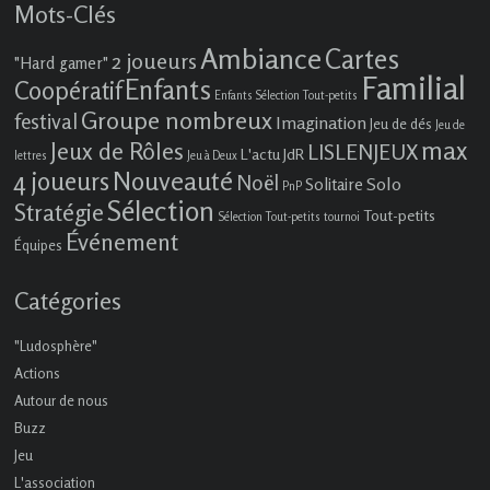
Mots-Clés
Ambiance
Cartes
2 joueurs
"Hard gamer"
Familial
Enfants
Coopératif
Enfants Sélection Tout-petits
Groupe nombreux
festival
Imagination
Jeu de dés
Jeu de
max
Jeux de Rôles
LISLENJEUX
L'actu JdR
lettres
Jeu à Deux
4 joueurs
Nouveauté
Noël
Solo
Solitaire
PnP
Sélection
Stratégie
Tout-petits
Sélection Tout-petits
tournoi
Événement
Équipes
Catégories
"Ludosphère"
Actions
Autour de nous
Buzz
Jeu
L'association