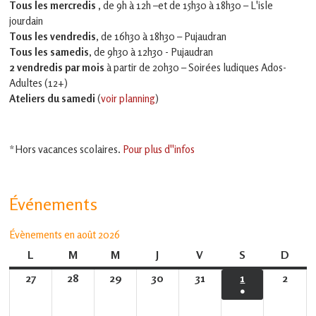
Tous les mercredis ,
de 9h à 12h –et
de 15h30 à 18h30 – L'isle
jourdain
Tous les vendredis
, de 16h30 à 18h30 – Pujaudran
Tous les samedis
, de 9h30 à 12h30 - Pujaudran
2 vendredis par mois
à partir de 20h30 – Soirées ludiques Ados-
Adultes (12+)
Ateliers du samedi
(
voir planning
)
*Hors vacances scolaires.
Pour plus d''infos
Événements
Évènements en août 2026
L
lundi
M
mardi
M
mercredi
J
jeudi
V
vendredi
S
samedi
D
dima
27
27
28
28
29
29
30
30
31
31
1
1
2
2
●
juillet
juillet
juillet
juillet
juillet
août
août
(1
2026
2026
2026
2026
2026
2026
2026