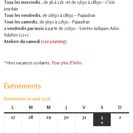
Tous les mercredis ,
de 9h à 12h –et
de 15h30 à 18h30 – L'isle
jourdain
Tous les vendredis
, de 16h30 à 18h30 – Pujaudran
Tous les samedis
, de 9h30 à 12h30 - Pujaudran
2 vendredis par mois
à partir de 20h30 – Soirées ludiques Ados-
Adultes (12+)
Ateliers du samedi
(
voir planning
)
*Hors vacances scolaires.
Pour plus d''infos
Événements
Évènements en août 2026
L
lundi
M
mardi
M
mercredi
J
jeudi
V
vendredi
S
samedi
D
dima
27
27
28
28
29
29
30
30
31
31
1
1
2
2
●
juillet
juillet
juillet
juillet
juillet
août
août
(1
2026
2026
2026
2026
2026
2026
2026