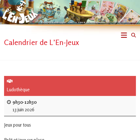
Skip
to
content
L'En-
Calendrier de L’En-Jeux
Jeux
–
ludothèque
de
Ludothèque
L'Isle
9h30-12h30
13 juin 2026
Jourdain
Jeux pour tous
Jouons
ensemble
Prêt et jeux sur place