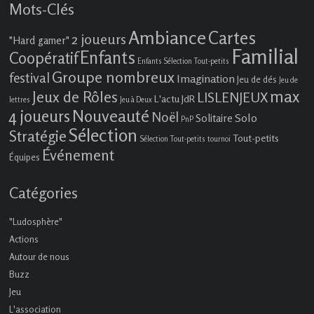
Mots-Clés
Ambiance
Cartes
2 joueurs
"Hard gamer"
Familial
Enfants
Coopératif
Enfants Sélection Tout-petits
Groupe nombreux
festival
Imagination
Jeu de dés
Jeu de
max
Jeux de Rôles
LISLENJEUX
L'actu JdR
lettres
Jeu à Deux
4 joueurs
Nouveauté
Noël
Solo
Solitaire
PnP
Sélection
Stratégie
Tout-petits
Sélection Tout-petits
tournoi
Événement
Équipes
Catégories
"Ludosphère"
Actions
Autour de nous
Buzz
Jeu
L'association