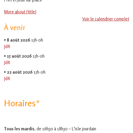
en
Gascogne
More about {title}
toulousaine
!
Voir le calendrier complet
À venir
•
8 août 2026
15h-0h
JdR
•
15 août 2026
15h-0h
JdR
•
22 août 2026
15h-0h
JdR
Horaires*
Tous les mardis,
de 16h30 à 18h30 – L'isle jourdain